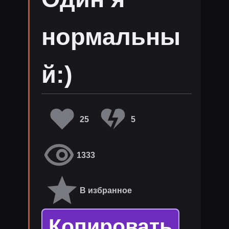
нормальны
й:)
25
5
1333
В избранное
Копировать