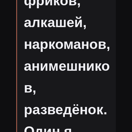
фриков,
алкашей,
наркоманов,
анимешнико
в,
разведёнок.
Один я