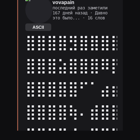
vovapain
последний раз заметили
167 дней назад
·
Давно
это было...
· 16 слов
ASCII
⣿⣿⣿⣿⣻⣿⣿⣿⣿⣿
⣿⣿⣿⣵⣿⣿⣿⠿⡟⣛
⣿⣿⣿⣿⣿⠋⠁⣴⣶⣿
⣿⣿⣿⣿⢷⠄⣾⣿⣿⣿
⢹⣿⣿⢻⠎⠔⣛⣿⣿⣿