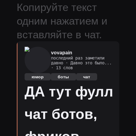
Копируйте текст
одним нажатием и
вставляйте в чат.
vovapain
последний раз заметили
давно
·
Давно это было...
· 13 слов
юмор
боты
чат
ДА тут фулл
чат ботов,