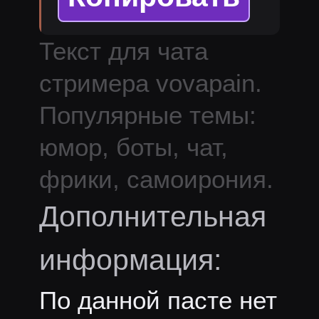
Текст для чата
стримера
vovapain
.
Популярные темы:
юмор, боты, чат,
фрики, самоирония.
Дополнительная
информация:
По данной пасте нет