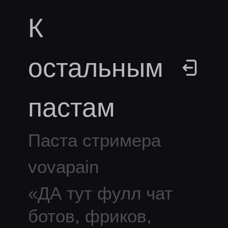
К
остальным
пастам
Паста стримера
vovapain
«
ДА тут фулл чат
ботов, фриков,