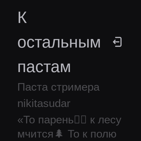
К
остальным
пастам
Паста стримера
nikitasudar
«
То парень🙍‍♂ к лесу
мчится🌲 То к полю