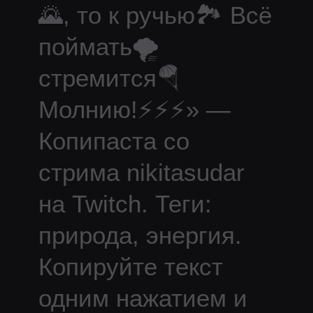
🌄, то к ручью🏞 Всё
поймать🌪
стремится🪂
Молнию!⚡⚡⚡
» —
Копипаста со
стрима
nikitasudar
на Twitch.
Теги:
природа, энергия.
Копируйте текст
одним нажатием и