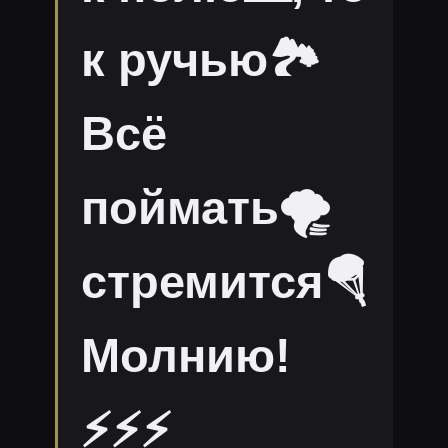
к ручью🏞
Всё
поймать🌪
стремится🪂
Молнию!
⚡⚡⚡