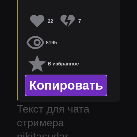
22
7
8195
В избранное
Копировать
Текст для чата
стримера
nikitasudar
.