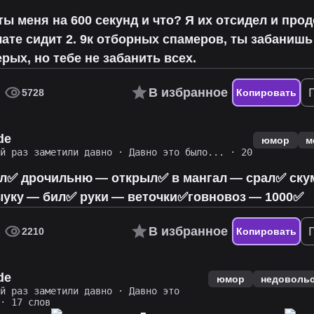
ты меня на 600 секунд и что? Я их отсидел и про
чате сидит 2. 9к отборных спамеров, ты забанишь
ерых, но тебе не забанить всех.
В избранное
5728
Копировать
de
юмор
м
ий раз заметили давно
·
Давно это было...
· 20
ал✅ дрочильню — открыл✅ в мангал — срал✅ ск
уку — бил✅ руки — веточки✅говновоз — 1000✅
В избранное
2210
Копировать
de
юмор
недоволь
ий раз заметили давно
·
Давно это
· 17 слов