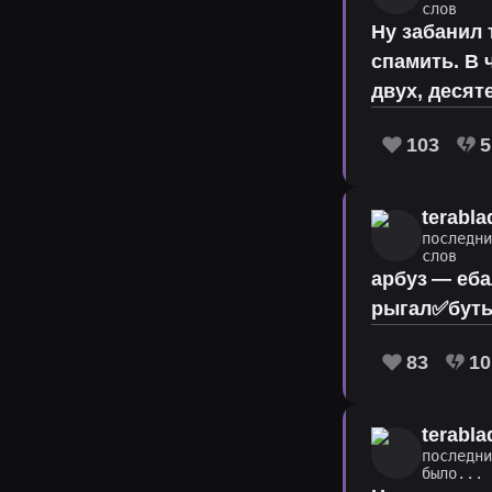
слов
Ну забанил 
спамить. В 
двух, десят
103
5
terabla
последн
слов
арбуз — еб
рыгал✅буты
83
10
terabla
последн
было...