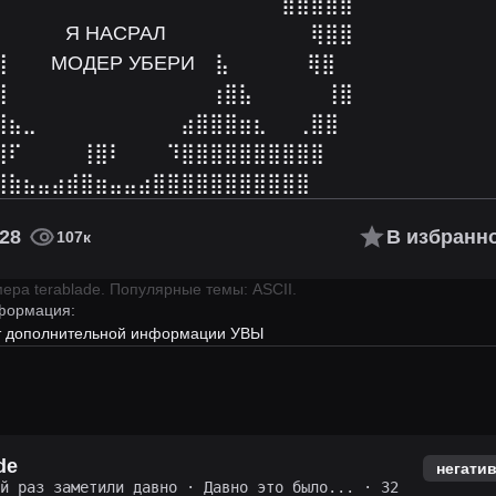
⠀⠀⠀⠀⠀⠀⠀⠀⠀⠀⠀⠀⠀⠀⠀⠀⠀⠀⠀⠀⣿⣿⣿⣿⣿
⠀⠀⠀⠀⠀Я НАСРАЛ⠀⠀⠀⠀⠀⠀⠀⠀⠀⠀⢿⣿⣿
⠀⠀⠀МОДЕР УБЕРИ⠀ ⣧⠀⠀⠀⠀⠀ ⢿⣿
⣿⠀⠀⠀⠀⠀⠀⠀⠀⠀⠀⠀⠀⠀⠀⢰⣿⣧⠀⠀⠀⠀⠀⢸⣿
⣿⣦⣀⠀⠀⠀⠀⠀⠀⠀⠀⠀⠀⣴⣿⣿⣿⣶⣆⠀⠀⢀⣿⣿
⣿⠏⠀⠀⠀⠀⢸⣿⠇⠀⠀⠀⠹⣿⣿⣿⣿⣿⣿⣿⣿⣿⣿
⣿⣷⣦⣤⣴⣾⣿⣶⣤⣤⣴⣿⣿⣿⣿⣿⣿⣿⣿⣿⣿⣿
28
В избранн
107к
имера
terablade
.
Популярные темы: ASCII.
формация:
ет дополнительной информации УВЫ
de
негати
ий раз заметили давно
·
Давно это было...
· 32