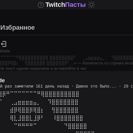
Twitch
Пасты
Избранное
ablade
⠉⠉⠉⠉⠉⠛⢿⣿⣿⣿⣿⣿⣿⣿⣿⣿ ⣿⣿⣿⣿⣿⣿⣿⣿⠏⠀⠀⢀⣠⣶⣶⣶⣶⣤⡀ ⠀ ⠹⣿⣿⣿⣿⣿⣿
⣿⣿⡿⢿⣿⡆ ⠀ ⢻⣿⣿⣿⣿⣿⣿ ⣿⣿⣿⣿⣿⣿⡿⠃
...
» — Копипаста со стрима
tera
те текст одним нажатием и вставляйте в чат.
de
ий раз заметили 161 день назад
·
Давно это было...
· 20 с
⣿⡿⠛⠉⠉⠉⠉⠉⠉⠉⠛⢿⣿⣿⣿⣿⣿⣿⣿⣿⣿
⠏⠀⠀⢀⣠⣶⣶⣶⣶⣤⡀ ⠀ ⠹⣿⣿⣿⣿⣿⣿⣿
⠀⠀⠀⣾⡿⢿⣿⣿⡿⢿⣿⡆ ⠀ ⢻⣿⣿⣿⣿⣿⣿
⠀⠀⠀⢿⣇⣸⣿⣿⣇⣸⡿⠃⠀⠀⠸⣿⣿⣿⣿⣿⣿⣿
⠀⠀⠀⠀⠉⠛⠛⠛⠛⠉⠀⠀⠀⠀⠀⠀⠀⠙⣿⣿⣿⣿⣿