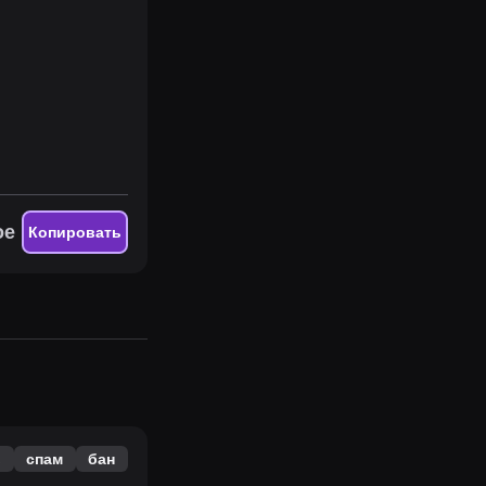
ое
Копировать
в
спам
бан