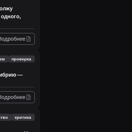
должу
 одного,
Подробнее
ем
проверка
умбрию —
Подробнее
ство
критика