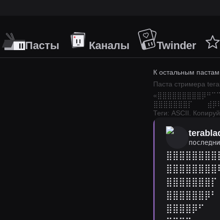
Пасты
Каналы
Twinder
К остальным пастам
Паста стримера
ter
«
⣿⣿⣿⣿⣿⣿⣿⣿⣿⡿⠛⠉⠉
⣿⣿⣿⣿⣿⣿⣿⡏⠀⠀⠀⣾⡿⢿
Теги: ASCII.
Копируй
terabla
последн
⣿⣿⣿⣿⣿⣿⣿⣿
⣿⣿⣿⣿⣿⣿⣿⣿
⣿⣿⣿⣿⣿⣿⣿⡏
⣿⣿⣿⣿⣿⣿⡿⠃
⣿⣿⣿⣿⡿⠋⠀⠀