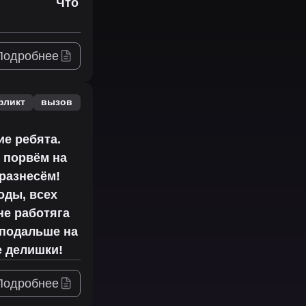
Что
Подробнее
фликт
вызов
ие ребята.
ь порвём на
 разнесём!
оды, всех
не работяга
 подальше на
е делишки!
Подробнее