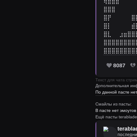
⢿⣿⣿⣿⠀⠀⠀⠀
⣿⣿⣿⠀⠀⠀⠀⠀
⣿⡟⠀⠀⠀⠀⠀⣿⣿
⣿⡇⠀⠀⠀⠀⠀⣾
⣿⣇⠀⠀⣰⣶⣿⣿
⣿⣿⣿⣿⣿⣿⣿⣿
⣿⣿⣿⣿⣿⣿⣿⣿
8087
Текст для чата стр
Дополнительная ин
По данной пасте н
Смайлы из пасты:
В пасте нет эмоутов
Ещё пасты terablade
terabla
последн