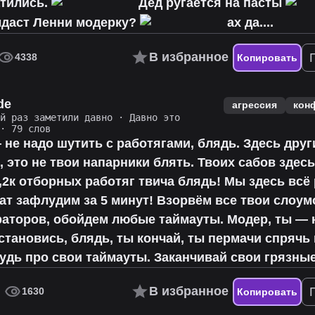
атились.
Дед ругается на пасты
даст Ленни модерку?
ах да....
В избранное
4338
Копировать
de
агрессия
кон
ий раз заметили давно
·
Давно это
· 79 слов
 не надо шутить с работягами, блядь. Здесь друг
, это не твои напарники блять. Твоих сабов здес
2,2к отборных работяг твича блядь! Мы здесь всё
т зафлудим за 5 минут! Взорвём все твои слоум
аторов, обойдем любые таймауты. Модер, ты — 
становись, блядь, ты кончай, ты пермачи спрячь
будь про свои таймауты. Заканчивай свои грязны
В избранное
1630
Копировать