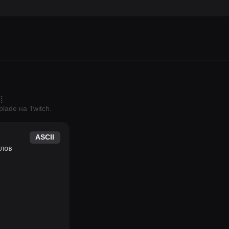
⣿
blade
на Twitch.
ASCII
лов