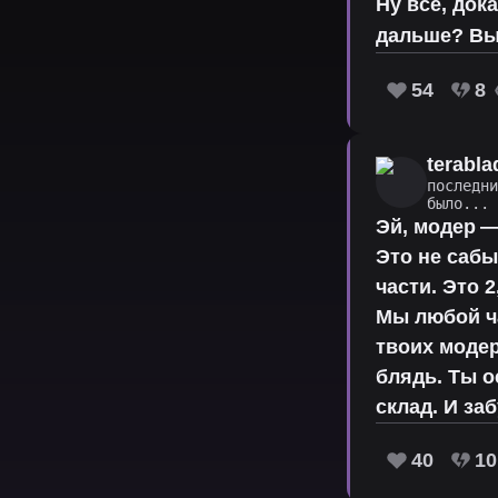
Ну все, док
дальше? Вы
54
8
terabla
последн
было...
Эй, модер —
Это не сабы
части. Это 
Мы любой ча
твоих модер
блядь. Ты о
склад. И за
40
10