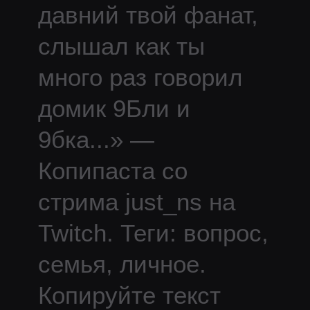
давний твой фанат,
слышал как ты
много раз говорил
домик 9Бли и
9бка
...
» —
Копипаста со
стрима
just_ns
на
Twitch.
Теги: вопрос,
семья, личное.
Копируйте текст