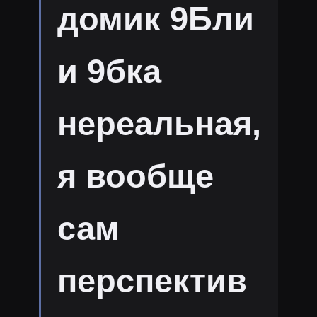
домик 9Бли
и 9бка
нереальная,
я вообще
сам
перспектив