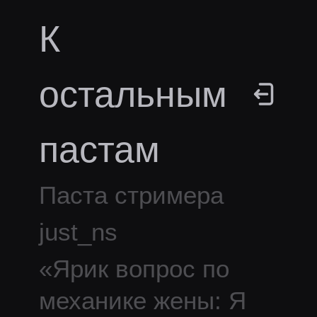
К
остальным
пастам
Паста стримера
just_ns
«
Ярик вопрос по
механике жены: Я