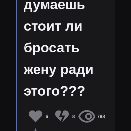
думаешь
стоит ли
бросать
жену ради
этого???
6
8
798