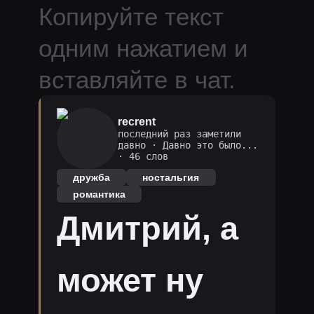
Копируйте текст
одним нажатием и
вставляйте в чат.
recrent
последний раз заметили
давно
·
Давно это было...
· 46 слов
дружба
ностальгия
романтика
Дмитрий, а
может ну