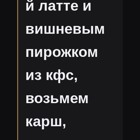
й латте и
вишневым
пирожком
из кфс,
возьмем
карш,