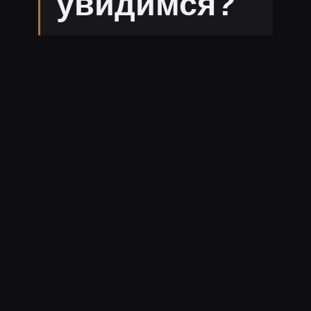
увидимся?
@Recrent
14
8
752
В избранное
Копировать
Текст для чата
стримера
recrent
.