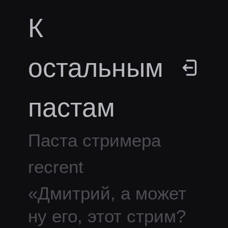
К
остальным
пастам
Паста стримера
recrent
«
Дмитрий, а может
ну его, этот стрим?