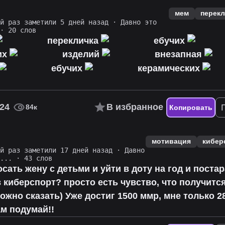
мем
перекл
ий раз заметили 5 дней назад
·
Давно это
· 20 слов
перекличка
ебучих
их
изделий
внезапная
ебучих
керамических
24
В избранное
84к
Копировать
мотивация
кибер
ий раз заметили 17 дней назад
·
Давно
о...
· 43 слов
осать жену с детьми и уйти в доту на год и поста
 киберспорт? просто есть чувство, что получится,
ожно сказать) Уже достиг 1500 ммр, мне только 28
ам подумай!!