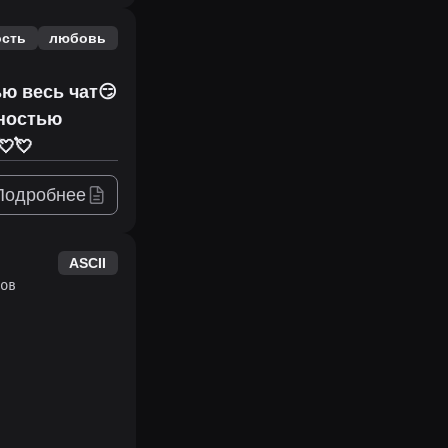
ость
любовь
ью весь чат😏
лностью
💘💘
Подробнее
ASCII
ов