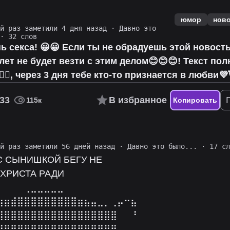
юмор
нов
ий раз заметили 4 дня назад
·
Давно это
· 32 слов
ь секса! 😀😀 Если ты не обрадуешь этой новост
7 лет не будет везти с этим делом😊😊😊! Текст по
✌🏻, через 3 дня тебе кто-то признается в любви💜
33
В избранное
115к
Копировать
ий раз заметили 56 дней назад
·
Давно это было...
· 17 сл
С СЫНИШКОЙ БЕГУ НЕ
ХРИСТА РАДИ⠀
⠀⠀⠀⠀⢀⣀⣀⣀⣀⣀⠀⠀⠀⠀⠀⠀⠀⠀⠀⠀⠀⠀
⣷⣶⣾⣿⣿⣿⣿⣿⣿⣿⣿⣿⣶⣦⣤⣀⡀⢀⡤⠒⣦⠀
⣿⣿⣿⣿⣿⣿⣿⣿⣿⣿⣿⣿⣿⣿⣿⣿⣿⣿⠀⠀⠘⠀
⣿⣿⣿⣿⣿⣿⣿⣿⣿⣿⣿⣿⣿⣿⣿⣿⣿⣿⡀⠀⠀⠀