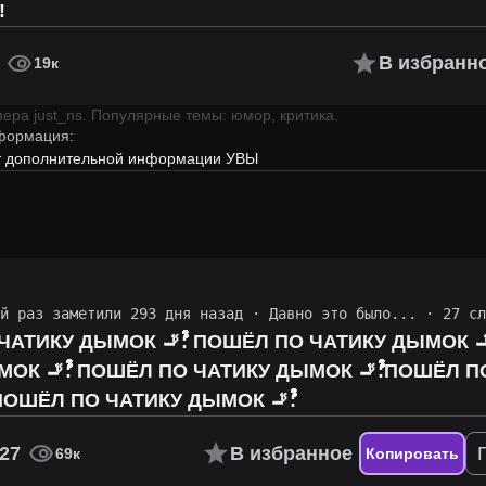
!
В избранн
19к
имера
just_ns
.
Популярные темы: юмор, критика.
формация:
ет дополнительной информации УВЫ
ий раз заметили 293 дня назад
·
Давно это было...
· 27 сл
ﱞﱞﱞﱞﱞﱞﱞﱞ: ПОШЁЛ ПО ЧАТИКУ ДЫМОК 🚬ﱞﱞﱞﱞﱞﱞﱞﱞﱞﱞﱞﱞﱞﱞﱞﱞﱞﱞﱞﱞﱞﱞﱞﱞﱞﱞﱞﱞﱞﱞﱞﱞﱞ:ПОШЁЛ ПО
ﱞﱞﱞﱞﱞﱞﱞﱞﱞﱞﱞﱞﱞﱞﱞﱞﱞﱞﱞﱞﱞﱞﱞﱞﱞﱞﱞﱞ:ПОШЁЛ ПО ЧАТИКУ
ДЫМОК 🚬ﱞﱞﱞﱞﱞﱞﱞﱞﱞﱞﱞﱞﱞﱞﱞﱞﱞﱞﱞﱞﱞﱞﱞﱞﱞﱞﱞﱞﱞﱞﱞﱞﱞ:ПОШЁЛ ПО ЧАТИКУ ДЫМОК 🚬ﱞﱞﱞﱞﱞﱞﱞﱞﱞﱞﱞﱞﱞﱞﱞﱞﱞﱞﱞﱞﱞﱞﱞﱞﱞﱞﱞﱞﱞﱞﱞﱞﱞ:
27
В избранное
69к
Копировать