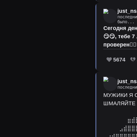
just_ns
последн
было...
Сегодня ден
😏😏, тебе 
проверен✌🏻
5674
just_ns
последн
МУЖИКИ Я 
ШМАЛЯЙТЕ 
⠀⠀⠀⠀⠀⠀⠀⠀
⠀⠀⠀⠀⠀⠀⣶⣾
⠀⠀⠀⠀⣠⣾⣿⣿
⠠⣴⡾⣿⣿⣿⣿⣿