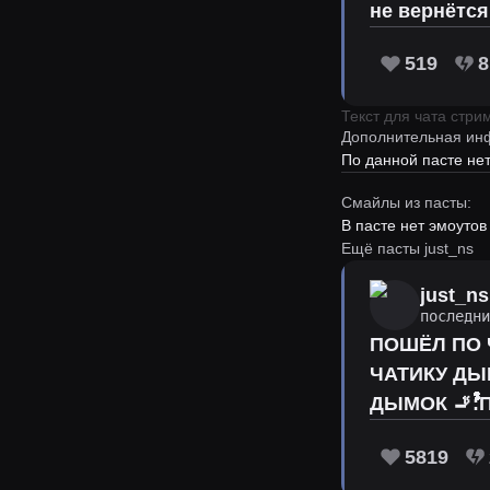
не вернётся
519
8
Текст для чата стр
Дополнительная ин
По данной пасте н
Смайлы из пасты:
В пасте нет эмоутов
Ещё пасты just_ns
just_ns
последн
ПОШЁЛ ПО ЧАТИКУ ДЫМОК 🚬ﱞﱞﱞﱞﱞﱞﱞﱞﱞﱞﱞﱞﱞﱞﱞﱞﱞﱞﱞﱞﱞﱞﱞﱞﱞ
ЧАТИКУ ДЫМОК 🚬ﱞﱞﱞﱞﱞﱞﱞﱞﱞﱞﱞﱞﱞﱞﱞﱞﱞﱞﱞﱞﱞﱞﱞﱞﱞﱞﱞﱞﱞﱞﱞﱞﱞ: ПОШЁЛ ПО ЧАТИКУ ДЫМОК 🚬ﱞﱞﱞﱞﱞ
5819