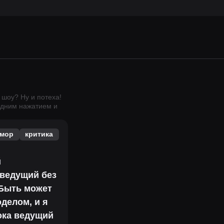
шоу? Ну и потеха!
одним нажатием и
мор
критика
й
 ведущий без
 Быть может
делом, и я
ока ведущий