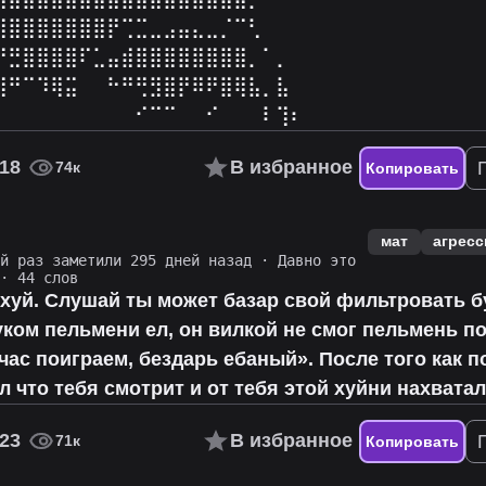
⣿⣿⣿⣿⣿⣿⣿⣿⡟⢉⣉⣀⣠⣤⣄⣀⡈⠉⢃⠀⠀⠀
⠛⣛⣿⣿⣿⣿⠏⣁⣤⣾⣿⣿⣿⣿⣿⣿⣿⣿⡀⠁⡀⠀
⣼⠛⠉⠹⢿⣭⠀⠀⠓⠛⢛⣻⣿⡟⠿⠟⣿⢿⣧⡀⣧⠀
⠁⠀⠀⠀⠀⠀⠀⠀⠀⠀⠊⠉⠉⠀⠀⠊⠀⠀⠀⠇⢹⠆
18
В избранное
74к
Копировать
мат
агресс
ий раз заметили 295 дней назад
·
Давно это
· 44 слов
ахуй. Слушай ты может базар свой фильтровать 
уком пельмени ел, он вилкой не смог пельмень п
час поиграем, бездарь ебаный». После того как п
ал что тебя смотрит и от тебя этой хуйни нахватал
23
В избранное
71к
Копировать