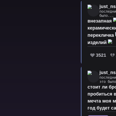
just_ns
последн
было...
внезапная
керамическ
перекличка
изделий
3521
just_ns
последн
это был
стоит ли бр
пробиться в
мечта моя м
год будет с