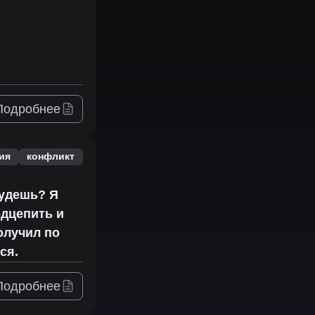
Подробнее
ия
конфликт
будешь? Я
одцепить и
олучил по
ся.
Подробнее