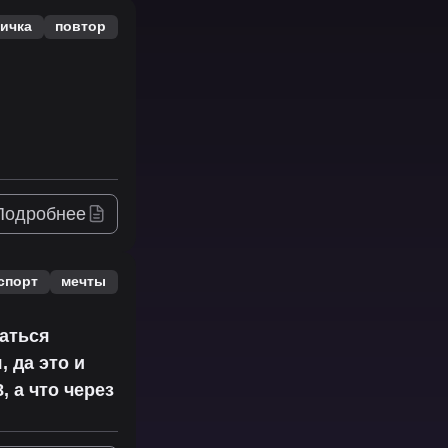
ичка
повтор
Подробнее
спорт
мечты
раться
 да это и
, а что через