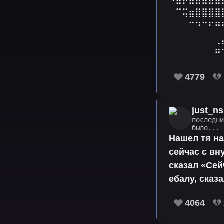
⠀⠉⢭⣶⣿⣿⣿⣿
⠀⠀⠀⠉⠙⠉⠋⠛
⠀⠀⠀⠀⠀⠀⠀⢀
⠀⠀⠀⠀⠀⠀⠀⠛
4779
just_ns
последн
было...
Нашел тя н
сейчас с вн
сказал «Сей
ебалу, сказ
4064