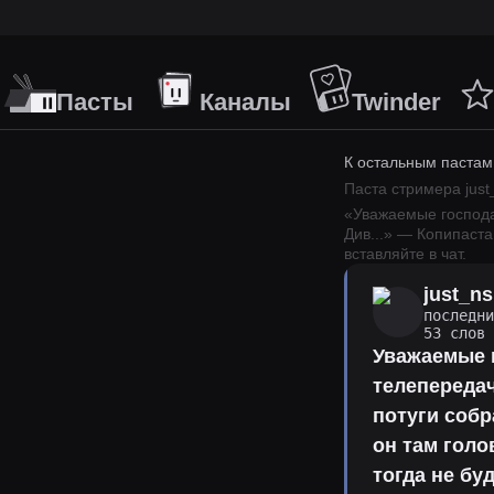
Пасты
Каналы
Twinder
К остальным пастам
Паста стримера
just
«
Уважаемые господа
Див
...
» — Копипаста
вставляйте в чат.
just_ns
последн
53 слов
Уважаемые г
телепередач
потуги соб
он там голо
тогда не бу