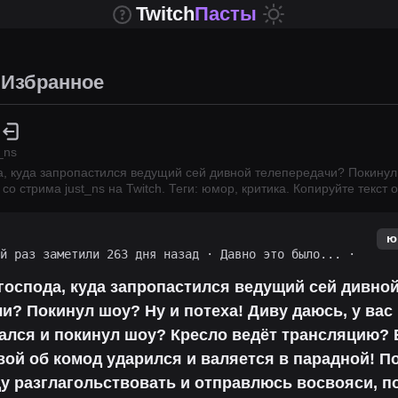
Twitch
Пасты
Избранное
_ns
, куда запропастился ведущий сей дивной телепередачи? Покинул 
 со стрима
just_ns
на Twitch.
Теги: юмор, критика.
Копируйте текст 
ю
ий раз заметили 263 дня назад
·
Давно это было...
·
оспода, куда запропастился ведущий сей дивно
и? Покинул шоу? Ну и потеха! Диву даюсь, у вас
рался и покинул шоу? Кресло ведёт трансляцию?
вой об комод ударился и валяется в парадной! По
ду разглагольствовать и отправлюсь восвояси, п