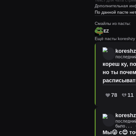
Текст для чата стр
Дополнительная ин
По данной пасте н
Смайлы из пасты:
EZ
Ещё пасты koreshzy
koresh
последни
кореш ку, п
но ты почем
расписыват
78
11
koresh
последни
было...
·
Мы😛 с😊 то