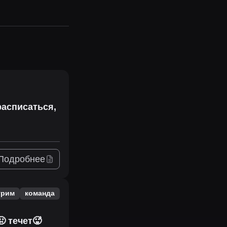
расписаться,
Подробнее
трим
команда
 течет🥵