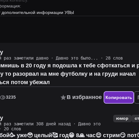
имера
koreshzy
.
формация:
ет дополнительной информации УВЫ
zy
й раз заметили давно
·
Давно это было...
· 28 слов
омнишь в 20 году я подошла к тебе сфоткаться и 
у то разорвал на мне футболку и на груди начал
ься потом убежал
В избранное
3235
Копировать
zy
юмор
с
й раз заметили 308 дней назад
·
Давно это
 20 слов
бой🥳 уже🥹 целый🥰 год😁 8🙏 час😌 стрим😏 пот