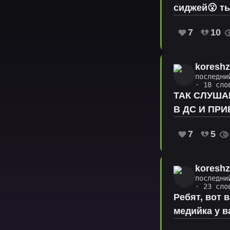
сиджей😮 ты
7
10
koresh
последни
· 18 сло
ТАК СЛУША
В ДС И ПР
7
5
koresh
последни
· 23 сло
Ребят, вот 
медийка у в