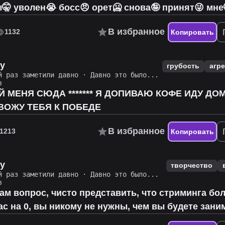
🤫 уволен😭 босс😠 орет🥶 снова🤪 принят😜 мне
В избранное
1132
Копировать
zy
грубость
агр
й раз заметили давно
·
Давно это было...
в
Й МЕНЯ СЮДА ******* Я ДОПИВАЮ КОФЕ ИДУ Д
ИВОЖУ ТЕБЯ К ПОБЕДЕ
В избранное
1213
Копировать
zy
творчество
й раз заметили давно
·
Давно это было...
в
вам вопрос, чисто представить, что стриминга бо
ас на 0, вы никому не нужны, чем вы будете зан