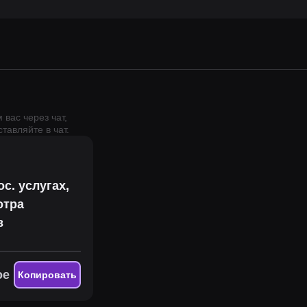
вас через чат,
тавляйте в чат.
с. услугах,
отра
в
ое
Копировать