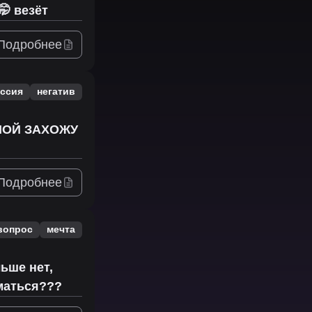
🤭 везёт
Подробнее
ессия
негатив
ОМОЙ ЗАХОЖУ
Подробнее
вопрос
мечта
льше нет,
иматься???