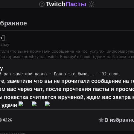
Twitch
Пасты
бранное
eshzy
тили что вы не прочитали сообщение на гос. услугах, информируем 
 со стрима
koreshzy
на Twitch.
Копируйте текст одним нажатием и вс
zy
й раз заметили давно
·
Давно это было...
· 32 слов
е, заметили что вы не прочитали сообщение на го
 вас через чат, после прочтения пасты и просм
 повестка считается врученой, ждем вас завтра 
, удачи
В избранн
4226