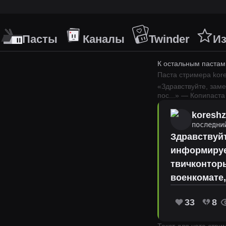
Пасты
Каналы
Twinder
Из
К остальным пастам
Паста стримера
kor
«
Здравствуйте, заме
пос
...
» — Копипаста
koresh
последни
Здравствуйт
информируем
твичконторы
военкомате
33
8