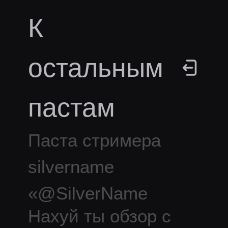
К
остальным
пастам
Паста стримера
silvername
«
@SilverName
Нахуй ты обзор с