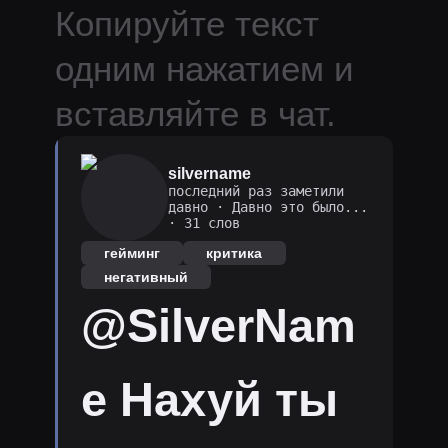
Копируйте текст
одним нажатием и
вставляйте в чат.
silvername
последний раз заметили
давно
·
Давно это было...
· 31 слов
гейминг
критика
негативный
@SilverNam
e Нахуй ты