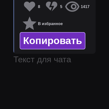
8
5
1417
В избранное
Копировать
Текст для чата
стримера
silvername
.
Популярные темы:
гейминг, критика,