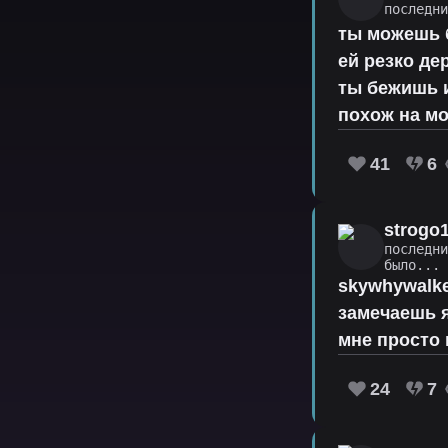
последн
ты можешь 
ей резко де
ты бежишь и
похож на м
41
6
strogo
последн
было...
skywhywalke
замечаешь я
мне просто 
24
7