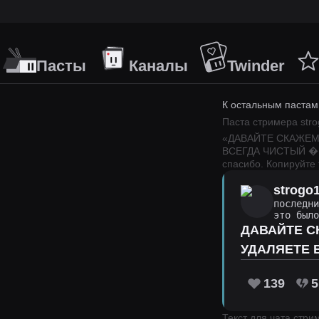
Пасты
Каналы
Twinder
К остальным пастам
Паста стримера
str
«
ДАВАЙТЕ СКАЖЕМ 
ВСЕГДА ЧИСТЫЙ �
спасибо.
Копируйте 
strogo
последн
это был
ДАВАЙТЕ С
УДАЛЯЕТЕ В
139
5
Текст для чата стр