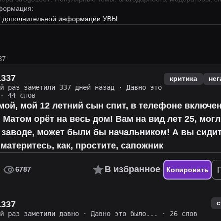
формация:
ет дополнительной информации УВЫ
37
1337
критика
нег
ий раз заметили 337 дней назад
·
Давно это
· 44 слов
ой, мой 12 летний сын спит, в телефоне включе
 Матом орёт на весь дом! Вам на вид лет 25, мог
 заводе, может были бы начальником! А вы сидит
 материтесь, как, простите, сапожник
В избранное
6787
Копировать
с
1337
ий раз заметили давно
·
Давно это было...
· 26 слов