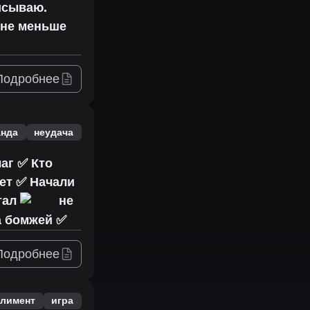
исываю.
 не меньше
Подробнее
анда
неудача
аг ✅ Кто
ет ✅ Начали
стал
не
а бомжей ✅
Подробнее
плимент
игра