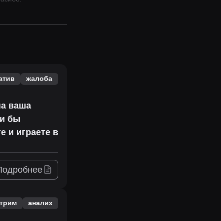
атив
жалоба
на ваша
ли бы
е и играете в
Подробнее
трим
анализ