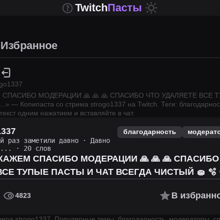
Twitch
Пасты
Избранное
ogo1337
СПАСИБО МОДЕРАЦИИ 🙏 🙏 🙏 СПАСИБО ЧТО УДАЛЯЕТЕ ВСЕ 
...
» — Копипаста со стрима
strogo1337
на Twitch.
Теги: благодарнос
текст одним нажатием и вставляйте в чат.
1337
благодарность
модерат
ий раз заметили давно
·
Давно
о...
· 20 слов
КАЖЕМ СПАСИБО МОДЕРАЦИИ 🙏 🙏 🙏 СПАСИБО
СЕ ТУПЫЕ ПАСТЫ И ЧАТ ВСЕГДА ЧИСТЫЙ 🧽 🫧 
В избранн
4823
имера
strogo1337
.
Популярные темы: благодарность, модераторы, сп