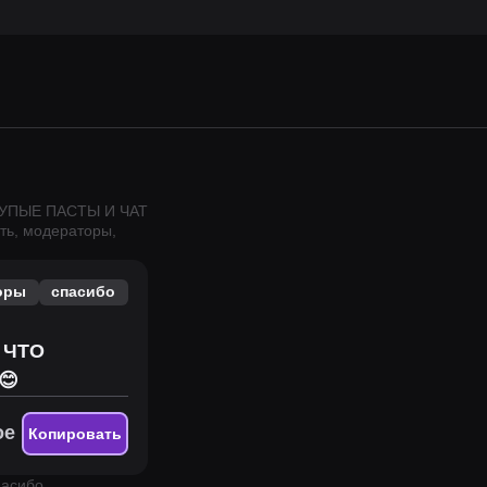
ТУПЫЕ ПАСТЫ И ЧАТ
ть, модераторы,
оры
спасибо
 ЧТО
😊
ое
Копировать
асибо.