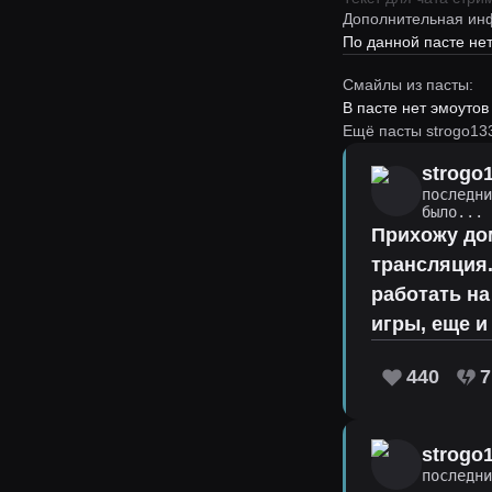
Дополнительная ин
По данной пасте н
Смайлы из пасты:
В пасте нет эмоутов
Ещё пасты strogo13
strogo
последн
было...
Прихожу дом
трансляция.
работать на
игры, еще и
440
7
strogo
последн