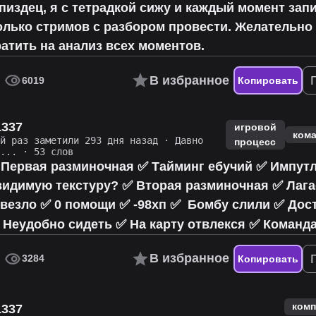
пиздец, я с тетрадкой сижу и каждый момент зап
олько стримов с разбором провести. Желательно
атить на анализ всех моментов.
В избранное
6019
Копировать
1337
игровой
ком
ий раз заметили 293 дня назад
·
Давно
процесс
о...
· 53 слов
 Первая разминочная ✅ Тайминг ебучий ✅ Импутл
видимую текстуру? ✅ Вторая разминочная ✅ Лага
овезло ✅ 0 помощи ✅ -98хп ✅ ️ Бомбу слили ✅ До
 Неудобно сидеть ✅ На карту отвлекся ✅ Команд
В избранное
3284
Копировать
ком
1337