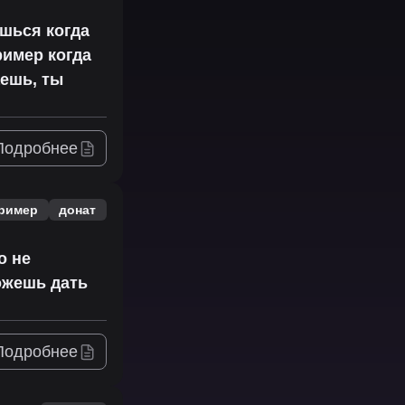
шься когда
ример когда
аешь, ты
Подробнее
ример
донат
о не
ожешь дать
Подробнее