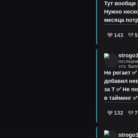
Тут вообще 
Нужно неск
месяца потр
143
5
strogo
последн
это был
Не регает ✅
добавил не
за T ✅ Не п
в тайминг ✅
132
7
strogo