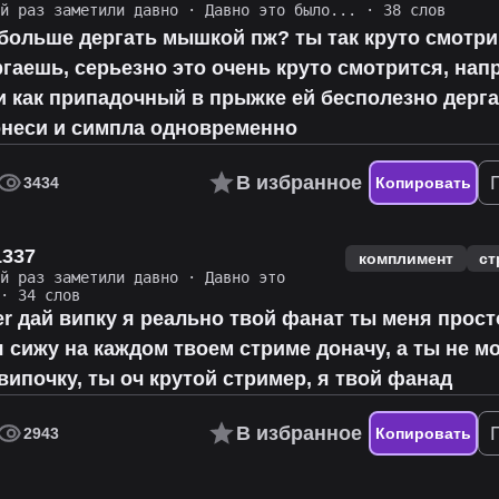
ий раз заметили давно
·
Давно это было...
· 38 слов
больше дергать мышкой пж? ты так круто смотри
ргаешь, серьезно это очень круто смотрится, нап
 как припадочный в прыжке ей бесполезно дерг
онеси и симпла одновременно
В избранное
3434
Копировать
1337
комплимент
ст
ий раз заметили давно
·
Давно это
· 34 слов
r дай випку я реально твой фанат ты меня прост
 сижу на каждом твоем стриме доначу, а ты не м
випочку, ты оч крутой стример, я твой фанад
В избранное
2943
Копировать