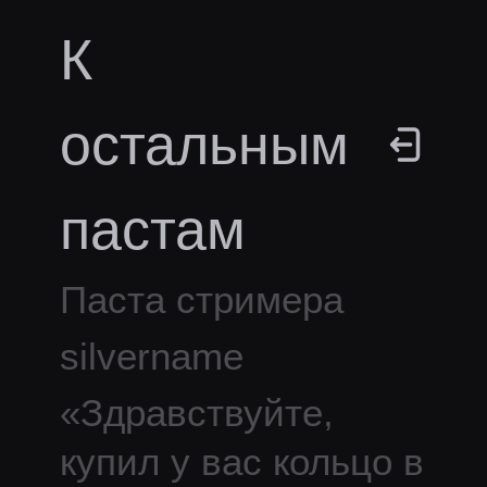
К
остальным
пастам
Паста стримера
silvername
«
Здравствуйте,
купил у вас кольцо в