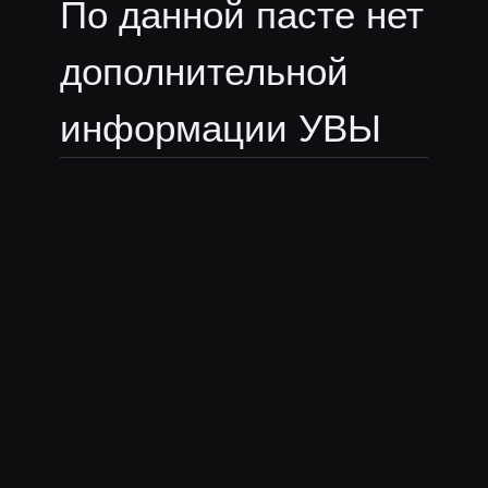
По данной пасте нет
дополнительной
информации УВЫ
Смайлы из
пасты:
В пасте нет эмоутов
Ещё пасты
silvername