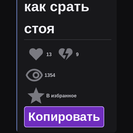
как срать
стоя
13
9
1354
В избранное
Копировать