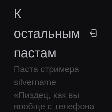
К
остальным
пастам
Паста стримера
silvername
«
Пиздец, как вы
вообще с телефона