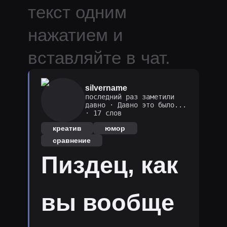
текст одним
нажатием и
вставляйте в чат.
silvername
последний раз заметили
давно
·
Давно это было...
· 17 слов
креатив
юмор
сравнение
Пиздец, как
вы вообще