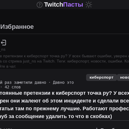
Twitch
Пасты
Избранное
_ns
е претензии к киберспорт точка ру? У всех бывают ошибки, уверен
а со стрима
just_ns
на Twitch.
Теги: киберспорт, новости, ошибки.
Ко
те в чат.
киберспорт
нов
ий раз заметили давно
·
Давно это
· 42 слов
стоянные претензии к киберспорт точка ру? У вс
рен они жалеют об этом инциденте и сделали вс
статьи там по прежнему лучшие. Работают профе
руб за сообщение удалить то что в скобках)