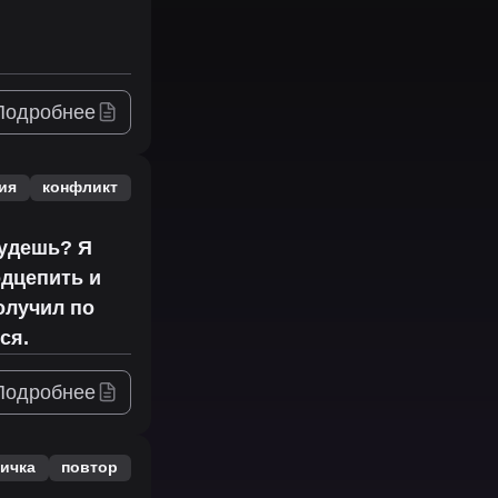
Подробнее
ия
конфликт
будешь? Я
одцепить и
олучил по
ся.
Подробнее
ичка
повтор