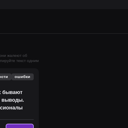
 они жалеют об
пируйте текст одним
ости
ошибки
ех бывают
е выводы.
ссионалы