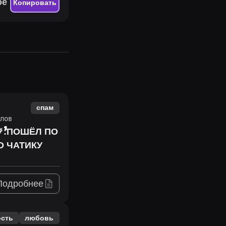
ое
Копировать
спам
лов
Подробнее
ость
любовь