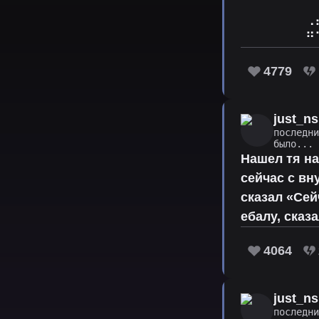
⠀⠀⠀⠀⠀⠀⠀⢀
⠀⠀⠀⠀⠀⠀⠀⠛
4779
just_ns
последн
было...
Нашел тя н
сейчас с вн
сказал «Сей
ебалу, сказ
4064
just_ns
последн