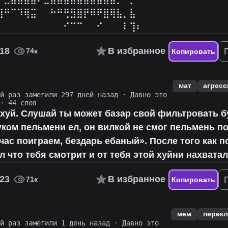
⣼⠛⠉⠹⢿⣭⠀⠀⠓⠛⢛⣻⣿⡟⠿⠟⣿⢿⣧⡀⣧⠀
⠁⠀⠀⠀⠀⠀⠀⠀⠀⠀⠊⠉⠉⠀⠀⠊⠀⠀⠀⠇⢹⠆
18
В избранное
74к
Копировать
мат
агресс
ий раз заметили 297 дней назад
·
Давно это
· 44 слов
ахуй. Слушай ты может базар свой фильтровать 
уком пельмени ел, он вилкой не смог пельмень п
час поиграем, бездарь ебаный». После того как п
ал что тебя смотрит и от тебя этой хуйни нахватал
23
В избранное
71к
Копировать
мем
перекл
ий раз заметили 1 день назад
·
Давно это