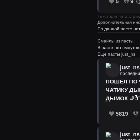
5
9
Текст для чата стр
Дополнительная ин
По данной пасте н
Смайлы из пасты:
В пасте нет эмоутов
Ещё пасты just_ns
just_ns
последн
ПОШЁЛ ПО ЧАТИКУ ДЫМОК 🚬ﱞﱞﱞﱞﱞﱞﱞﱞﱞﱞﱞﱞﱞﱞﱞﱞﱞﱞﱞﱞﱞﱞﱞﱞﱞ
ЧАТИКУ ДЫМОК 🚬ﱞﱞﱞﱞﱞﱞﱞﱞﱞﱞﱞﱞﱞﱞﱞﱞﱞﱞﱞﱞﱞﱞﱞﱞﱞﱞﱞﱞﱞﱞﱞﱞﱞ: ПОШЁЛ ПО ЧАТИКУ ДЫМОК 🚬ﱞﱞﱞﱞﱞ
5819
just_ns