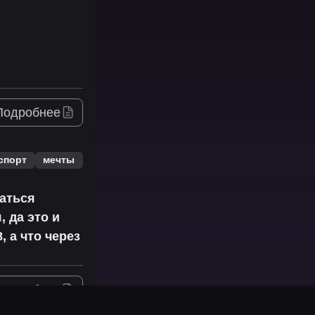
Подробнее
спорт
мечты
раться
 да это и
, а что через
Подробнее