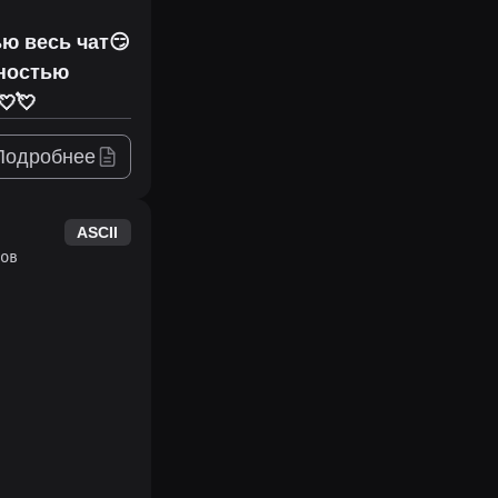
ью весь чат😏
лностью
💘💘
Подробнее
ASCII
ов