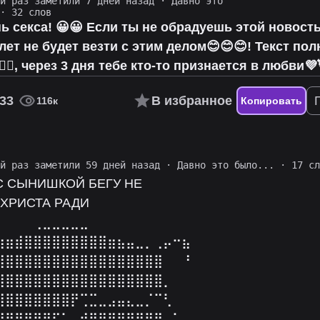
ий раз заметили 7 дней назад
·
Давно это
· 32 слов
ь секса! 😀😀 Если ты не обрадуешь этой новост
7 лет не будет везти с этим делом😊😊😊! Текст по
✌🏻, через 3 дня тебе кто-то признается в любви💜
33
В избранное
116к
Копировать
ий раз заметили 59 дней назад
·
Давно это было...
· 17 сл
С СЫНИШКОЙ БЕГУ НЕ
ХРИСТА РАДИ⠀
⠀⠀⠀⠀⢀⣀⣀⣀⣀⣀⠀⠀⠀⠀⠀⠀⠀⠀⠀⠀⠀⠀
⣷⣶⣾⣿⣿⣿⣿⣿⣿⣿⣿⣿⣶⣦⣤⣀⡀⢀⡤⠒⣦⠀
⣿⣿⣿⣿⣿⣿⣿⣿⣿⣿⣿⣿⣿⣿⣿⣿⣿⣿⠀⠀⠘⠀
⣿⣿⣿⣿⣿⣿⣿⣿⣿⣿⣿⣿⣿⣿⣿⣿⣿⣿⡀⠀⠀⠀
⣿⣿⣿⣿⣿⣿⣿⣿⡟⢉⣉⣀⣠⣤⣄⣀⡈⠉⢃⠀⠀⠀
⠛⣛⣿⣿⣿⣿⠏⣁⣤⣾⣿⣿⣿⣿⣿⣿⣿⣿⡀⠁⡀⠀