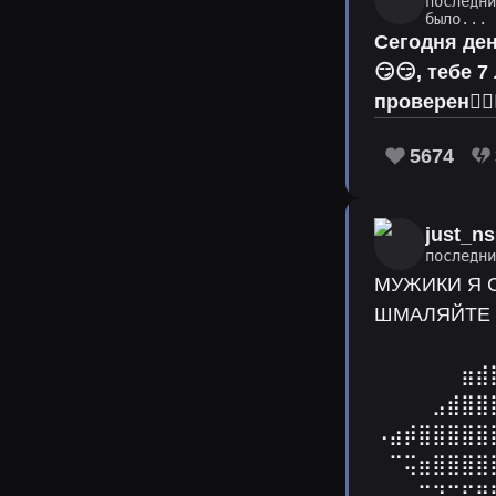
последн
было...
Сегодня ден
😏😏, тебе 
проверен✌🏻
5674
just_ns
последн
МУЖИКИ Я 
ШМАЛЯЙТЕ 
⠀⠀⠀⠀⠀⠀⠀⠀
⠀⠀⠀⠀⠀⠀⣶⣾
⠀⠀⠀⠀⣠⣾⣿⣿
⠠⣴⡾⣿⣿⣿⣿⣿
⠀⠉⢭⣶⣿⣿⣿⣿
⠀⠀⠀⠉⠙⠉⠋⠛