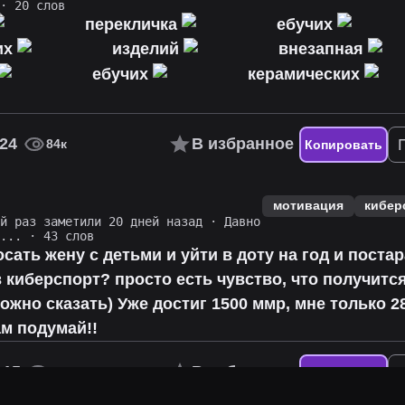
· 20 слов
перекличка
ебучих
их
изделий
внезапная
ебучих
керамических
24
В избранное
84к
Копировать
мотивация
кибер
ий раз заметили 20 дней назад
·
Давно
о...
· 43 слов
осать жену с детьми и уйти в доту на год и поста
 киберспорт? просто есть чувство, что получится,
ожно сказать) Уже достиг 1500 ммр, мне только 28
ам подумай!!
15
В избранное
58к
Копировать