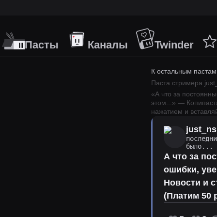
Пасты
Каналы
Twinder
К остальным пастам
Паста стримера
just
«
А что за постоянны
этом
...
» — Копипаст
нажатием и вставляй
just_ns
последн
было...
А что за по
ошибки, уве
Новости и 
(Платим 50 