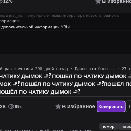
В избранн
1276
имера
just_ns
.
Популярные темы: киберспорт, новости, ошибки.
формация:
ет дополнительной информации УВЫ
ий раз заметили 296 дней назад
·
Давно это было...
· 27 с
ﱞﱞﱞﱞﱞﱞﱞﱞ: ПОШЁЛ ПО ЧАТИКУ ДЫМОК 🚬ﱞﱞﱞﱞﱞﱞﱞﱞﱞﱞﱞﱞﱞﱞﱞﱞﱞﱞﱞﱞﱞﱞﱞﱞﱞﱞﱞﱞﱞﱞﱞﱞﱞ:ПОШЁЛ ПО
ﱞﱞﱞﱞﱞﱞﱞﱞﱞﱞﱞﱞﱞﱞﱞﱞﱞﱞﱞﱞﱞﱞﱞﱞﱞﱞﱞﱞ:ПОШЁЛ ПО ЧАТИКУ
ДЫМОК 🚬ﱞﱞﱞﱞﱞﱞﱞﱞﱞﱞﱞﱞﱞﱞﱞﱞﱞﱞﱞﱞﱞﱞﱞﱞﱞﱞﱞﱞﱞﱞﱞﱞﱞ:ПОШЁЛ ПО ЧАТИКУ ДЫМОК 🚬ﱞﱞﱞﱞﱞﱞﱞﱞﱞﱞﱞﱞﱞﱞﱞﱞﱞﱞﱞﱞﱞﱞﱞﱞﱞﱞﱞﱞﱞﱞﱞﱞﱞ:
28
В избранное
69к
Копировать
юмор
нов