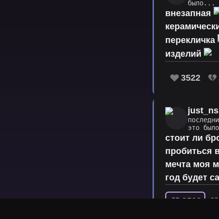
было...
внезапная
керамическ
перекличка
изделий
3522
just_ns
последн
это был
стоит ли бр
пробиться в
мечта моя м
год будет с
3508