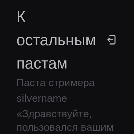
К
остальным
пастам
Паста стримера
silvername
«
Здравствуйте,
пользовался вашим