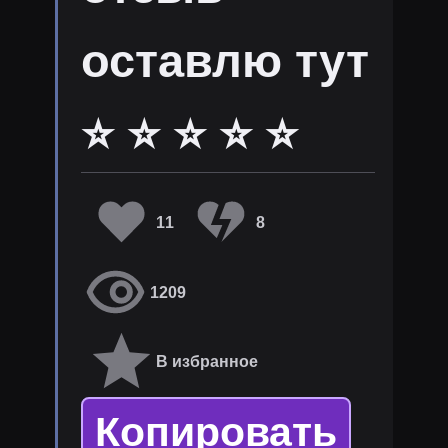
оставлю тут
⭐ ⭐ ⭐ ⭐ ⭐
11
8
1209
В избранное
Копировать