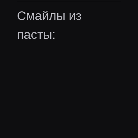
Смайлы из
пасты:
В пасте нет эмоутов
Ещё пасты
silvername
silvername
последний раз заметили
234 дня назад
·
Давно это
было...
· 35 слов
юмор
стрим
шутка