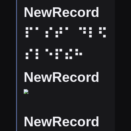
NewRecord
⠏⠁⠎⠞⠁ ⠙⠇⠫
⠎⠇⠑⠏⠮⠓
NewRecord
NewRecord