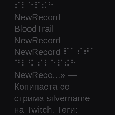
⠎⠇⠑⠏⠮⠓
NewRecord
BloodTrail
NewRecord
NewRecord ⠏⠁⠎⠞⠁
⠙⠇⠫ ⠎⠇⠑⠏⠮⠓
NewReco
...
» —
Копипаста со
стрима
silvername
на Twitch.
Теги: