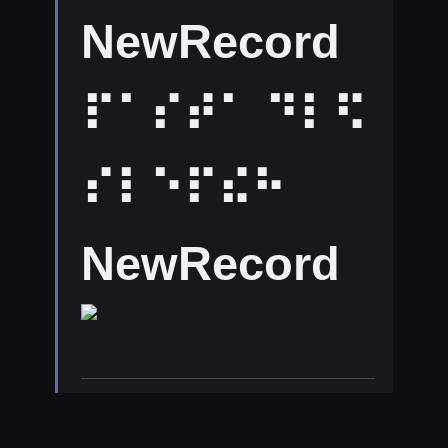
NewRecord
⠏⠁⠎⠞⠁ ⠙⠇⠫
⠎⠇⠑⠏⠮⠓
NewRecord
16
8