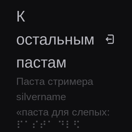
К
остальным
пастам
Паста стримера
silvername
«
паста для слепых:
⠏⠁⠎⠞⠁ ⠙⠇⠫