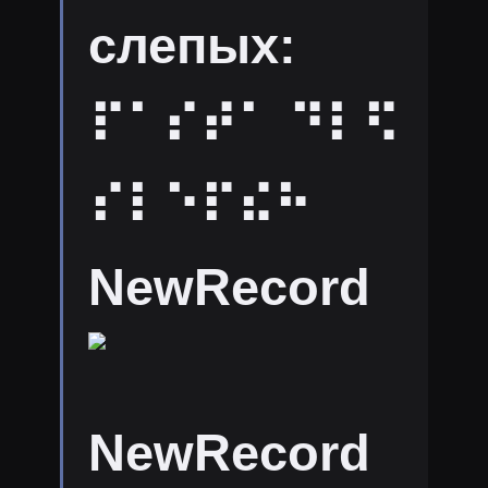
слепых:
⠏⠁⠎⠞⠁ ⠙⠇⠫
⠎⠇⠑⠏⠮⠓
NewRecord
NewRecord