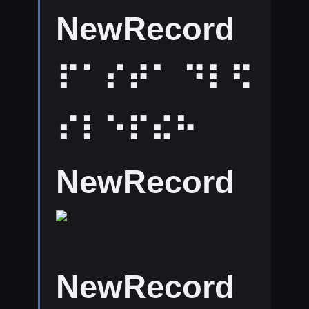
NewRecord
⠏⠁⠎⠞⠁ ⠙⠇⠫
⠎⠇⠑⠏⠮⠓
NewRecord
NewRecord