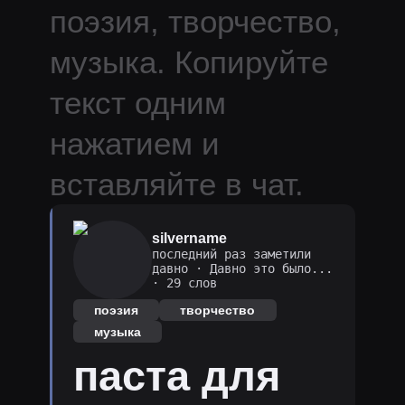
поэзия, творчество,
музыка.
Копируйте
текст одним
нажатием и
вставляйте в чат.
silvername
последний раз заметили
давно
·
Давно это было...
· 29 слов
поэзия
творчество
музыка
паста для