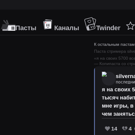
Пасты
Каналы
Twinder
К остальным пастам
Паста стримера
sil
«
я на своих 5700 вс
— Копипаста со ст
silver
последн
я на своих 
тысяч набит
мне игры, в
чем занятьс
14
4