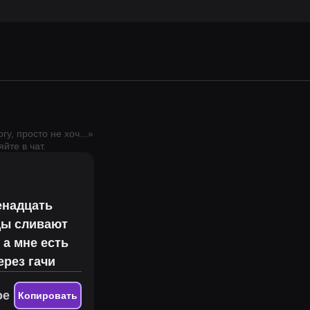
гу, просто не хоч
...
»
йте в чат.
венадцать
йды сливают
 а мне есть
ерез гачи
ое
Копировать