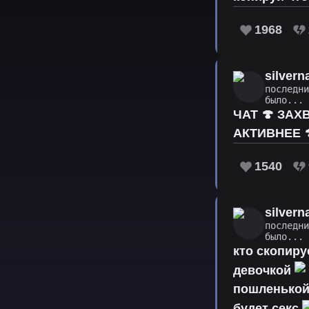
1968
silver
последн
было...
ЧАТ 🍄 ЗАХ
АКТИВНЕЕ 
1540
silver
последн
было...
кто скопир
девочкой
пошленькой
будет секс