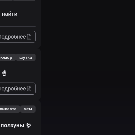
о найти
Подробнее
юмор
шутка
☝️
Подробнее
пипаста
мем
 ползуны 🪱