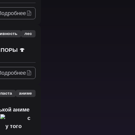
Подробнее
тивность
лес
СПОРЫ 🍄
Подробнее
ипаста
аниме
ькой аниме
с
с
у того