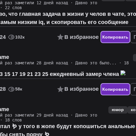
ий раз заметили 12 дней назад
·
Давно это
· 22 слов
во, что главная задача в жизни у челов в чате, эт
самым низким iq, и скопировать его сообщение
24
В избранное
102к
Копировать
name
ий раз заметили 28 дней назад
·
Давно это было...
· 18
 13 15 17 19 21 23 25 ежедневный замер члена
28
В избранное
58к
Копировать
name
юмор
ко
ий раз заметили 29 дней назад
·
Давно это
· 18 слов
итал 🪱 у того в жопе будут копошиться анальные
бы снять порчу 🪱