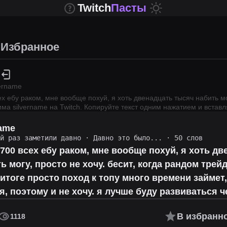
Twitch
Пасты
Избранное
vername
ех ебу раком, мне вообще похуй, я хоть двенадцать тысяч набить мо
рима
silvername
на Twitch.
Копируйте текст одним нажатием и вставля
name
ий раз заметили давно
·
Давно это было...
· 50 слов
5700 всех ебу раком, мне вообще похуй, я хоть д
ь могу, просто не хочу. бесит, когда рандом тре
 итоге просто поход к топу много времени займет,
я, поэтому и не хочу. я лучше буду развиваться ч
В избранн
1118