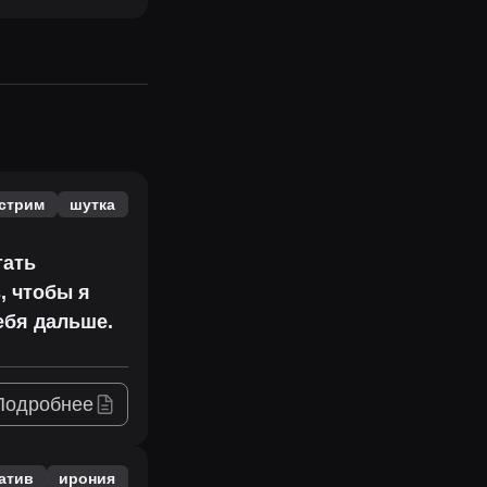
стрим
шутка
тать
, чтобы я
ебя дальше.
Подробнее
атив
ирония