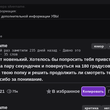
имера
silvername
.
формация:
ет дополнительной информации УВЫ
me
name
юмор
ий раз заметили 235 дней назад
·
Давно это
· 35 слов
ут новенький. Хотелось бы попросить тебя привс
а пару секундочек и повернуться на 180 градусов
 твою попку и решить продолжить ли смотреть т
сибо за понимание.
21
В избранное
75к
Копировать
name
критика
нег