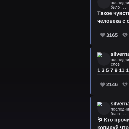
последн
было...
Такое чувст
человека с 
3165
silver
последн
слов
1 3 5 7 9 11
2146
silver
последн
было...
🪱 Кто проч
копируй что