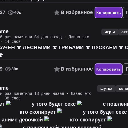
27
В избранное
40к
Копировать
name
игры
ак
ий раз заметили 64 дня назад
·
Давно это
· 14 слов
ВАЧЕН 🍄 ЛЕСНЫМИ 🍄 ГРИБАМИ 🍄 ПУСКАЕМ 🍄 

9
В избранное
39к
Копировать
name
шутка
коп
ий раз заметили 13 дней назад
·
Давно это
· 38 слов
ует
у того будет секс
с пошлен
кто скопирует
у того будет сек
 аниме девочкой
кто скопирует
с пошленькой аниме девочкой