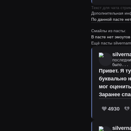
Текст для чата стр
Дополнительная ин
По данной пасте н
Смайлы из пасты:
В пасте нет эмоутов
Ещё пасты silverna
silver
последн
было...
Привет. Я т
буквально н
мог оценить
Заранее спа
4930
silver