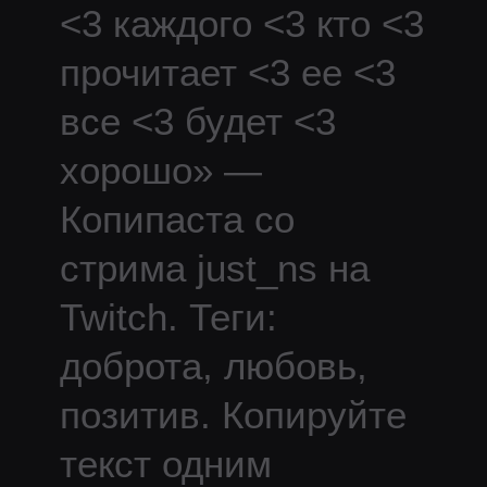
<3 каждого <3 кто <3
прочитает <3 ее <3
все <3 будет <3
хорошо
» —
Копипаста со
стрима
just_ns
на
Twitch.
Теги:
доброта, любовь,
позитив.
Копируйте
текст одним