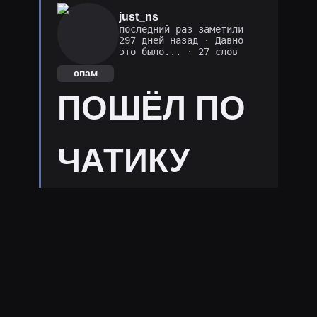
just_ns
последний раз заметили
297 дней назад
·
Давно
это было...
· 27 слов
спам
ПОШЁЛ ПО
ЧАТИКУ
ДЫМОК 🚬ﱞﱞﱞﱞﱞﱞﱞﱞﱞﱞﱞﱞﱞﱞﱞﱞﱞﱞﱞﱞﱞﱞﱞﱞﱞﱞﱞﱞﱞﱞﱞﱞﱞ:
ПОШЁЛ ПО