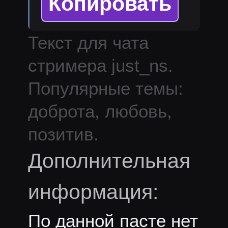
Копировать
Текст для чата
стримера
just_ns
.
Популярные темы:
доброта, любовь,
позитив.
Дополнительная
информация:
По данной пасте нет