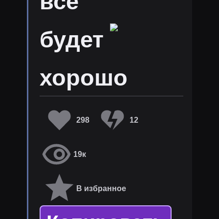
все
будет
хорошо
298
12
19к
В избранное