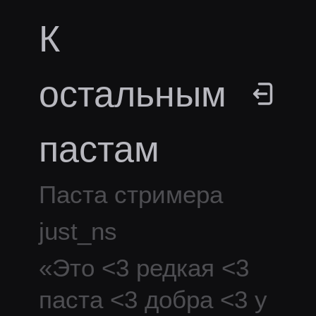
К
остальным
пастам
Паста стримера
just_ns
«
Это <3 редкая <3
паста <3 добра <3 у