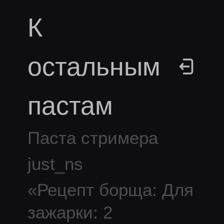
К
остальным
пастам
Паста стримера
just_ns
«
Рецепт борща: Для
зажарки: 2