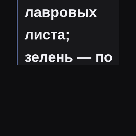
лавровых
листа;
зелень — по
вкусу; 1
зубчик
чеснока —