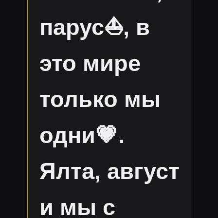
парус⛵, в
это мире
только мы
одни💗.
Ялта, август
и мы с