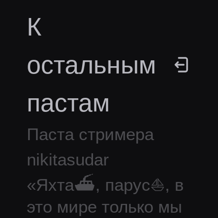
К
остальным
пастам
Паста стримера
nikitasudar
«
Яхта⛴, парус⛵, в
это мире только мы