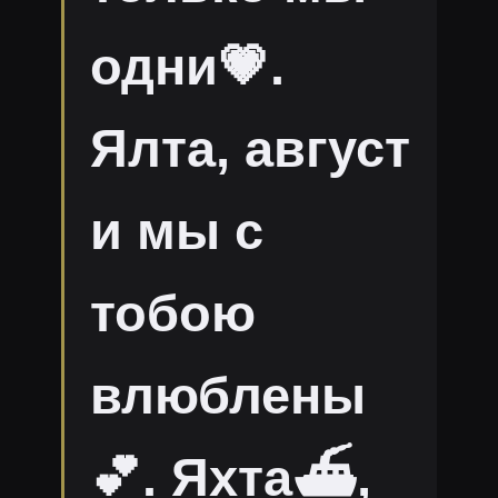
одни💗.
Ялта, август
и мы с
тобою
влюблены
💕. Яхта⛴,