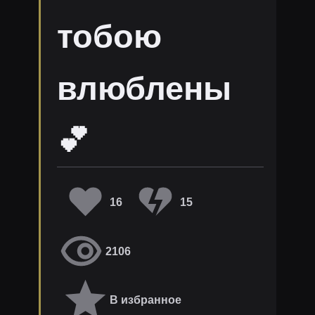
тобою
влюблены
💕
16
15
2106
В избранное