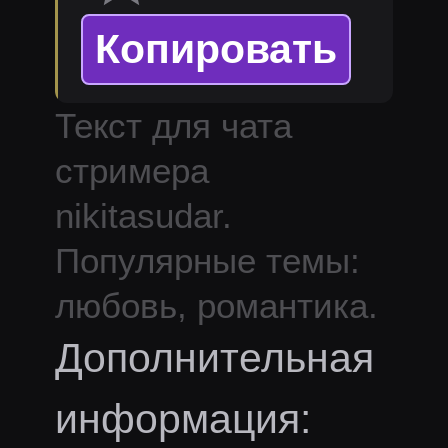
Копировать
Текст для чата
стримера
nikitasudar
.
Популярные темы:
любовь, романтика.
Дополнительная
информация: