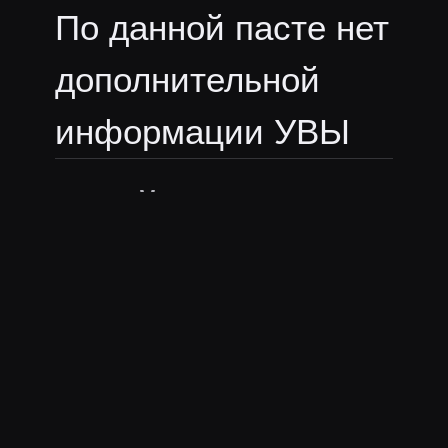
По данной пасте нет
дополнительной
информации УВЫ
Смайлы из
пасты:
В пасте нет эмоутов
Ещё пасты
nikitasudar