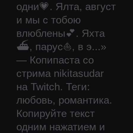
одни💗. Ялта, август
и мы с тобою
влюблены💕. Яхта
⛴, парус⛵, в э
...
»
— Копипаста со
стрима
nikitasudar
на Twitch.
Теги:
любовь, романтика.
Копируйте текст
одним нажатием и