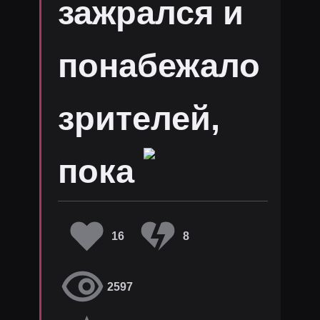
зажрался и
понабежало
зрителей,
пока
16
8
2597