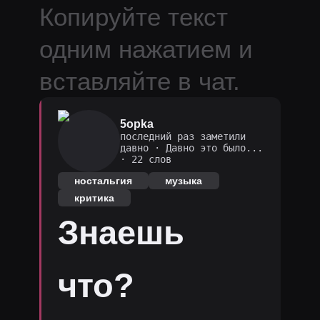
Копируйте текст
одним нажатием и
вставляйте в чат.
5opka
последний раз заметили
давно
·
Давно это было...
· 22 слов
ностальгия
музыка
критика
Знаешь
что?