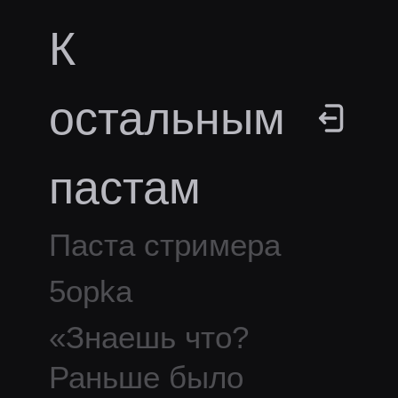
К
остальным
пастам
Паста стримера
5opka
«
Знаешь что?
Раньше было