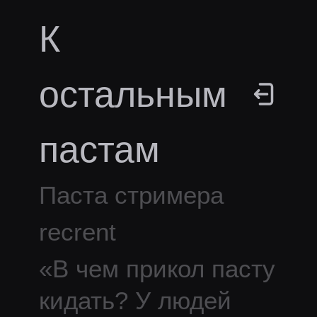
К
остальным
пастам
Паста стримера
recrent
«
В чем прикол пасту
кидать? У людей