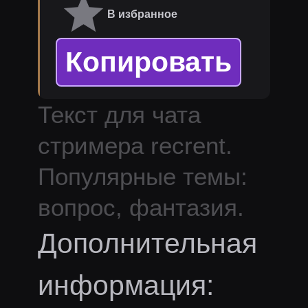
В избранное
Копировать
Текст для чата
стримера
recrent
.
Популярные темы:
вопрос, фантазия.
Дополнительная
информация: