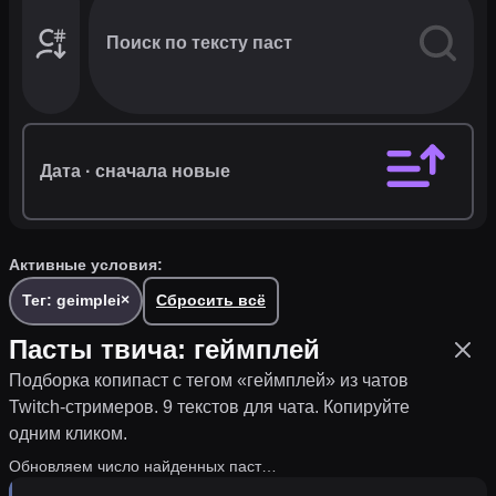
Фильтры,
каналы
и
теги
·
1
Дата
· сначала новые
Активные условия:
Тег: geimplei
×
Сбросить всё
Пасты твича:
геймплей
Подборка копипаст с тегом «
геймплей
» из чатов
Twitch-стримеров.
9 текстов для чата.
Копируйте
одним кликом.
Обновляем число найденных паст…