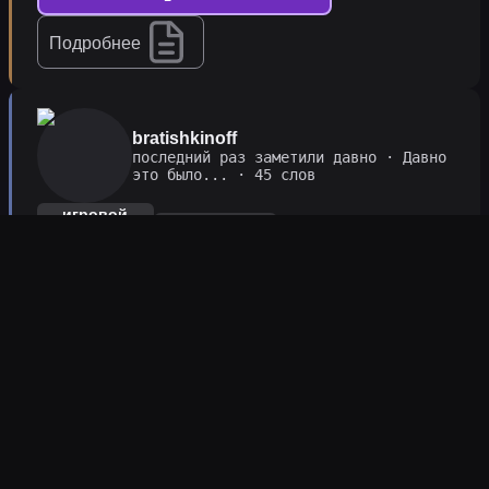
Подробнее
bratishkinoff
последний раз заметили давно
·
Давно
это было...
· 45 слов
игровой
геймплей
процесс
Отсидев 600 секунд в бане я осознал,
насколько потрясающая эта игра, настолько
много новых и эксклюзивных механик,
завораживающий геймплей, сумасшедшая
графика в купе дает незабываемые ощущения
от игрыПрикольная игруха, графика очень
хорошая. Буду гамать с братками после завода.
Геймплей очень зацепил. Она мне сразу
понравилась.