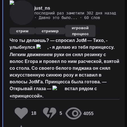
just_ns
последний раз заметили 302 дня назад
·
Давно это было...
· 60 слов
игровой
стрим
стример
процесс
Что ты делаешь? — спросил JotM — Тихо, -
улыбнулся
, - я делаю из тебя принцессу.
Легким движением руки он снял резинку с
волос Егора и провел по ним расческой, взятой
со стола. Со своего белого пиджака он снял
искусственную синюю розу и вставил в
волосы JotM'а. Принцесса была готова. —
Открывай глаза —
встал рядом с
«принцессой».
18
5
4055