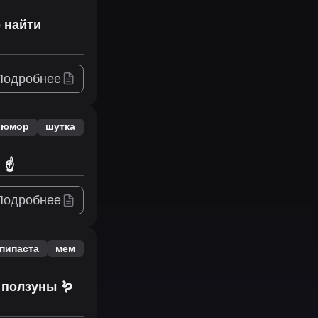
о найти
Подробнее
юмор
шутка
☝️
Подробнее
пипаста
мем
 ползуны 🪱