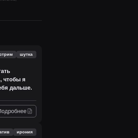
стрим
шутка
тать
, чтобы я
ебя дальше.
Подробнее
атив
ирония