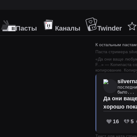
Пасты
Каналы
Twinder
К остальным пастам
Паста стримера
sil
«
Да они ваще любую
F
...
» — Копипаста с
копирование.
Копиру
silver
последн
было...
Да они ваще
хорошо пока
16
5
Текст для чата стр