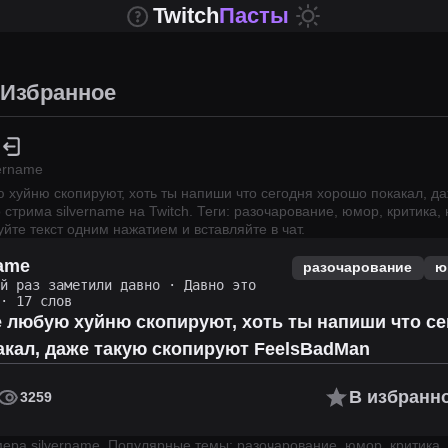
Twitch
Пасты
Избранное
vername
 хуйню скопируют, хоть ты напиши что сегодня хорошо покакал, д
о стрима
silvername
на Twitch.
Теги: разочарование, юмор, критика, 
йте текст одним нажатием и вставляйте в чат.
name
разочарование
ю
ий раз заметили давно
·
Давно это
· 17 слов
 любую хуйню скопируют, хоть ты напиши что с
кал, даже такую скопируют FeelsBadMan
В избранн
3259
имера
silvername
.
Популярные темы: разочарование, юмор, критика, 