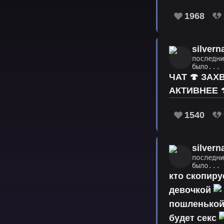
1968
silver
последн
было...
ЧАТ 🍄 ЗАХ
АКТИВНЕЕ 
1540
silver
последн
было...
кто скопир
девочкой
пошленькой
будет секс