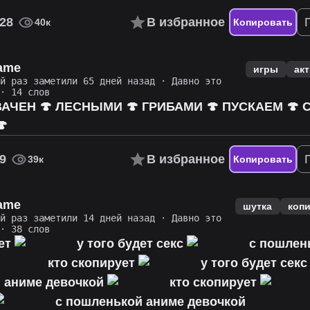
28
В избранное
40к
Копировать
name
игры
ак
ий раз заметили 65 дней назад
·
Давно это
· 14 слов
ВАЧЕН 🍄 ЛЕСНЫМИ 🍄 ГРИБАМИ 🍄 ПУСКАЕМ 🍄 

9
В избранное
39к
Копировать
name
шутка
коп
ий раз заметили 14 дней назад
·
Давно это
· 38 слов
ует
у того будет секс
с пошлен
кто скопирует
у того будет сек
 аниме девочкой
кто скопирует
с пошленькой аниме девочкой