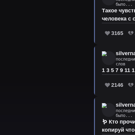
было...
Такое чувст
человека с 
3165
silver
последн
слов
1 3 5 7 9 11
2146
silver
последн
было...
🪱 Кто проч
копируй что