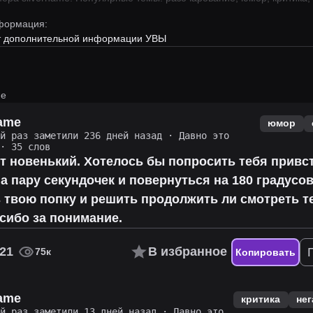
формация:
ет дополнительной информации УВЫ
me
name
юмор
ий раз заметили 236 дней назад
·
Давно это
· 35 слов
ут новенький. Хотелось бы попросить тебя привс
а пару секундочек и повернуться на 180 градусов
 твою попку и решить продолжить ли смотреть т
сибо за понимание.
21
В избранное
75к
Копировать
name
критика
нег
ий раз заметили 13 дней назад
·
Давно это