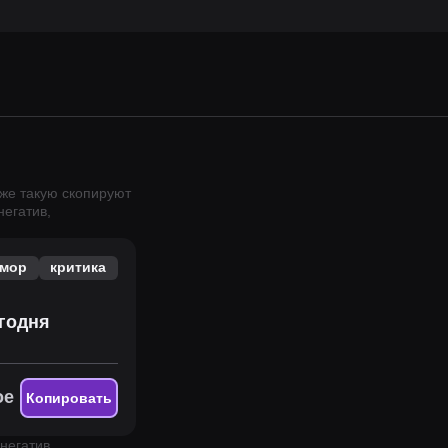
аже такую скопируют
негатив,
мор
критика
егодня
ое
Копировать
негатив,