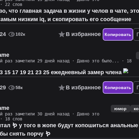
· 22 слов
во, что главная задача в жизни у челов в чате, эт
самым низким iq, и скопировать его сообщение
24
В избранное
102к
Копировать
name
ий раз заметили 29 дней назад
·
Давно это было...
· 18
 13 15 17 19 21 23 25 ежедневный замер члена
29
В избранное
58к
Копировать
name
юмор
ко
ий раз заметили 30 дней назад
·
Давно это
· 18 слов
итал 🪱 у того в жопе будут копошиться анальные
бы снять порчу 🪱