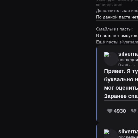
копирование.
Дополнительная ин
По данной пасте н
Смайлы из пасты:
В пасте нет эмоутов
Ещё пасты silverna
silver
последн
было...
Привет. Я т
буквально н
мог оценить
Заранее спа
4930
silver
последн