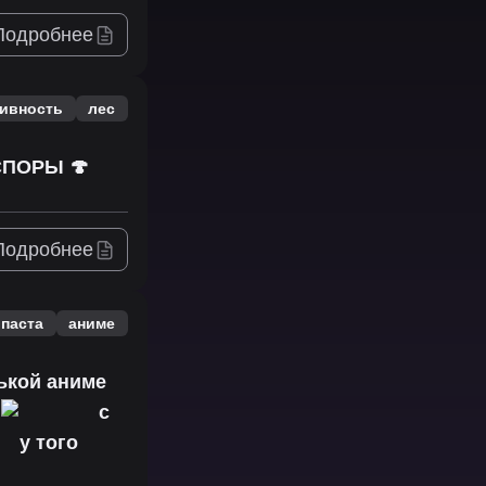
Подробнее
тивность
лес
СПОРЫ 🍄
Подробнее
ипаста
аниме
ькой аниме
с
с
у того