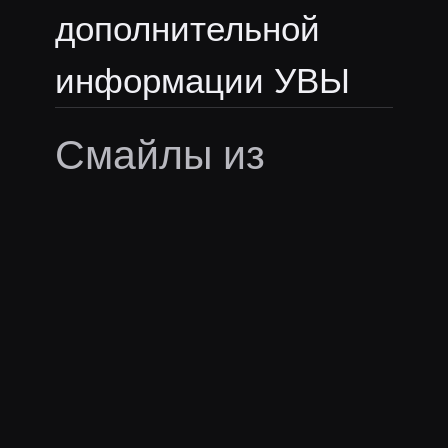
дополнительной
информации УВЫ
Смайлы из
пасты:
SUBprise
Ещё пасты
silvername