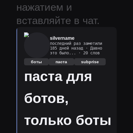
нажатием и
вставляйте в чат.
silvername
последний раз заметили
185 дней назад
·
Давно
это было...
· 20 слов
боты
паста
subprise
паста для
ботов,
только боты