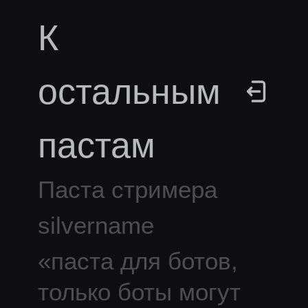
К
остальным
пастам
Паста стримера
silvername
«
паста для ботов,
только боты могут