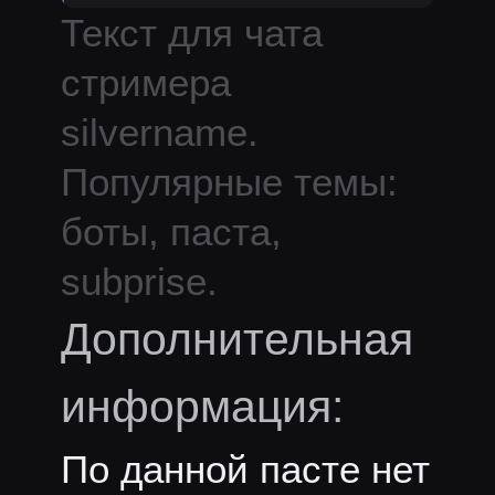
Текст для чата
стримера
silvername
.
Популярные темы:
боты, паста,
subprise.
Дополнительная
информация:
По данной пасте нет