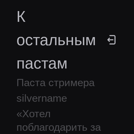
К
остальным
пастам
Паста стримера
silvername
«
Хотел
поблагодарить за