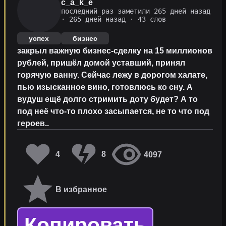
c_a_k_e
последний раз заметили 265 дней назад
·
265 дней назад
· 43 слов
успех
бизнес
закрыл важную бизнес-сделку на 15 миллионов
рублей, пришёл домой уставший, принял
горячую ванну. Сейчас лежу в дорогом халате,
пью изысканное вино, готовлюсь ко сну. А
вудуш ещё долго стримить доту будет? А то
под неё что-то плохо засыпается, не то что под
героев..
4
8
4097
В избранное
Копировать