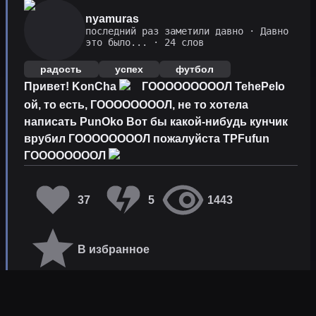
nyamuras
последний раз заметили давно
·
Давно
это было...
· 24 слов
радость
успех
футбол
Привет! KonCha
ГОООООООООЛ TehePelo
ой, то есть, ГООООООООЛ, не то хотела
написать PunOko Вот бы какой-нибудь кунчик
врубил ГООООООООЛ пожалуйста TPFufun
ГООООООООЛ
37
5
1443
В избранное
Копировать