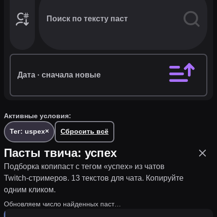
Фильтры,
каналы
и
теги
·
1
Дата
· сначала новые
Активные условия:
Тег: uspex
×
Сбросить всё
Пасты твича:
успех
Подборка копипаст с тегом «
успех
» из чатов
Twitch-стримеров.
13 текстов для чата.
Копируйте
одним кликом.
Обновляем число найденных паст…