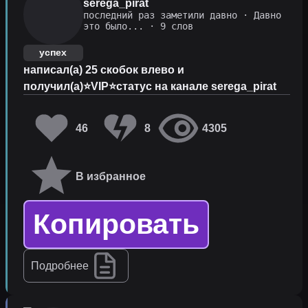
serega_pirat
последний раз заметили давно
·
Давно
это было...
· 9 слов
успех
написал(а) 25 скобок влево и
получил(а)⭐VIP⭐статус на канале serega_pirat
46
8
4305
В избранное
Копировать
Подробнее