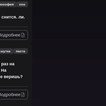
лософия
сон
 снится. ли.
Подробнее
шутка
паста
 раз на
 На
Не веришь?
Подробнее