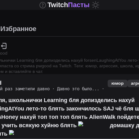
Twitch
Пасты
Избранное
ood
льнички Learning бля допизделись нахуй forsenLaughingAtYou лето-
ипаста со стрима
pwgood
на Twitch.
Теги: юмор, агрессия, школа, и
м и вставляйте в чат.
d
юмор
агр
ий раз заметили давно
·
Давно это было...
·
ля, школьнички Learning бля допизделись нахуй
ingAtYou лето-то блять закончилось SAJ чё бля 
Honey нахуй топ топ топ блять AlienWalk пойдет
ь учить всякую хуйню блять
домашку д
ять