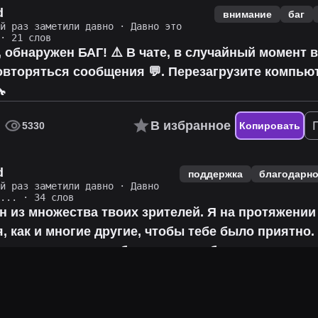
d
внимание
баг
ий раз заметили давно
·
Давно это
· 21 слов
 обнаружен БАГ! ⚠️ В чате, в случайный момент 
вторяться сообщения 💬. Перезагрузите компьюте

В избранное
5330
Копировать
d
поддержка
благодарн
ий раз заметили давно
·
Давно
о...
· 34 слов
н из множества твоих зрителей. Я на протяжении
, как и многие другие, чтобы тебе было приятно. 
ели напишут это тебе в качестве благодарности.
В избранное
8346
Копировать