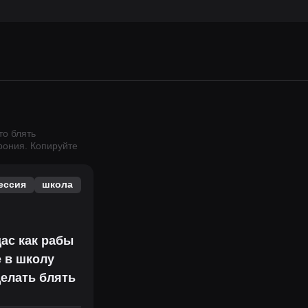
то блять
рония.
Копируйте
ессия
школа
щас как рабы
е в школу
елать блять