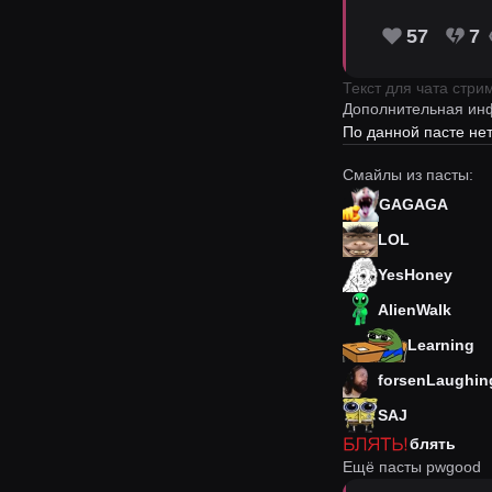
57
7
Текст для чата стр
Дополнительная ин
По данной пасте н
Смайлы из пасты:
GAGAGA
LOL
YesHoney
AlienWalk
Learning
forsenLaughin
SAJ
блять
Ещё пасты pwgood