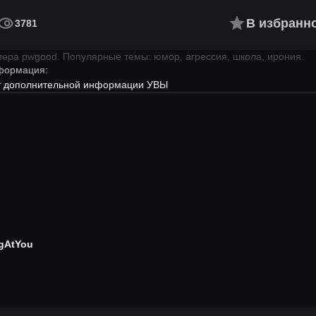
В избранн
3781
имера
pwgood
.
Популярные темы: юмор, агрессия, школа, ирония.
формация:
ет дополнительной информации УВЫ
gAtYou