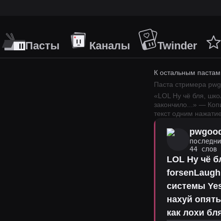
Пасты
Каналы
Twinder
К остальным пастам
Паста стримера
pwg
«
LOL Ну чё бля, шко
закончило
...
» — Коп
текст одним нажатие
pwgoo
последн
44 слов
LOL Ну чё б
forsenLaugh
системы Yes
нахуй опят
как лохи бл