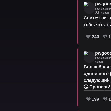
pwgoo
последн
23 слов
Снится ли т
тебе. что. т
240
1
pwgoo
последн
слов
Волшебная п
одной ноге (
следующий д
🤔 Проверь!
199
1