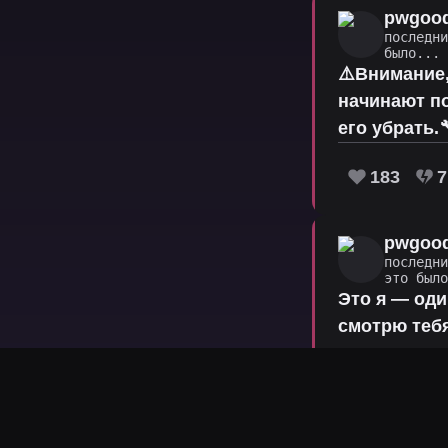
pwgoo
последн
было...
⚠️Внимание,
начинают по
его убрать.
183
7
pwgoo
последн
это был
Это я — оди
смотрю тебя
другие зрит
153
8