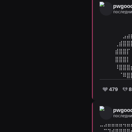
pwgoo
последн
⠀⠀⠀⠀⠀⠀⠀⠀
⠀⠀⠀⠀⠀⠀⠀⠀
⠀⠀⠀⠀⠀⠀⣠⣴
⠀⠀⠀⠀⢀⣾⣿⣿
⠀⠀⠀⠀⣾⣿⣿⡏
⠀⠀⠀⠀⣿⣿⣿⡇
⠀⠀⠀⠀⠸⣿⣿⣿
⠀⠀⠀⠀⠀⠈⠿⣿
479
8
pwgoo
последн
⣀⣠⣤⣤⣤⣤⢤⣤
⠄⠉⠹⣾⣿⣛⣿⣿