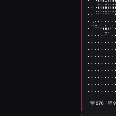
⠄⠄⠠⣿⣷⣿⣿⣿
⠄⠄⠘⠛⠛⠛⠛⠋
⠄⢀⠄⠄⠄⠄⠄⠄
⠄⠉⠛⠺⢶⣷⡶⠃
⠄⠄⠄⠄⠄⠛⠁⠄
⠄⠄⠄⠄⠄⠄⠄⠄
⠄⠄⠄⠄⠄⠄⠄⠄
⠄⠄⠄⠄⠄⠄⠄⠄
⠄⠄⠄⠄⠄⠄⠄⠄
⠄⠄⠄⠄⠄⠄⠄⠄
⠄⠄⠄⠄⠄⠄⠄⠄
⠄⠄⠄⠄⠄⠄⠄⠄
⠄⠄⠄⠄⠄⠄⠄⠄
278
9