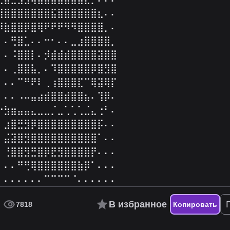
⣿⣿⣿⣿⣿⣿⣿⣿⣯⣿⣿⣿⣿⣿⣿⣆⠄⠄
⠿⣷⣿⣿⡿⣿⢿⠟⠟⠟⠻⠻⣿⣿⣿⣿⡀⠄
⠄⠄⢛⣿⣁⠄⠄⠒⠂⠄⠄⣀⣰⣿⣿⣿⣿⡀
⠄⠄⠨⣿⣿⡇⠄⡺⣾⣾⣾⣿⣿⣿⣿⣽⣿⣿
⠄⠄⢀⣿⣿⣧⡀⠄⠹⣿⣿⣿⣿⣿⡿⣿⣻⣿
⠄⠄⠄⠉⠛⠟⠇⢀⢰⣿⣿⣿⣏⠉⢿⣽⢿⡏
⠄⠄⠄⠠⠤⣤⣴⣾⣿⣿⣾⣿⣿⣦⠄⢹⡿⠄
⠒⣳⣶⣤⣤⣄⣀⣀⡈⣀⢁⢁⢁⣈⣄⢐⠃⠄
⠄⣰⣿⣛⣻⡿⣿⣿⣿⣿⣿⣿⣿⣿⣿⡯⠄⠄
⠄⣬⣽⣿⣻⣿⣿⣿⣿⣿⣿⣿⣿⣿⣿⠁⠄⠄
⠄⢘⣿⣿⣻⣛⣿⡿⣟⣻⣿⣿⣿⣿⡟⠄⠄⠄
⠄⠄⠄⠛⢛⢿⣿⣿⣿⣿⣿⣿⣷⡿⠁⠄⠄⠄
⠄⠄⠄⠄⠄⠄⠄⠉⠉⠉⠉⠈⠄⠄⠄⠄⠄⠄
В избранное
7818
Копировать