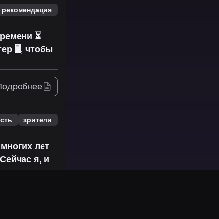
рекомендация
времени ⏳
р 🖥️, чтобы
Подробнее
ость
зрители
 многих лет
Сейчас я, и
Подробнее