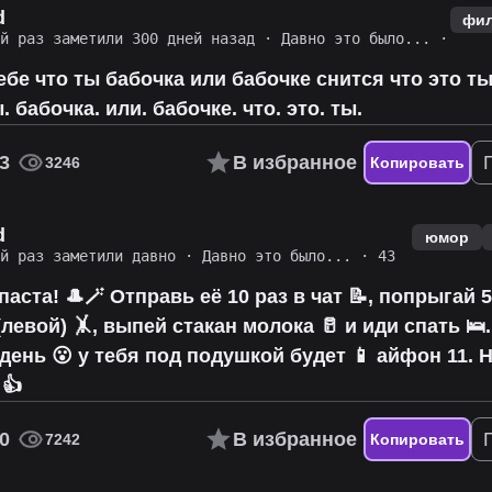
d
фи
ий раз заметили 300 дней назад
·
Давно это было...
·
ебе что ты бабочка или бабочке снится что это ты
ы. бабочка. или. бабочке. что. это. ты.
3
В избранное
3246
Копировать
d
юмор
ий раз заметили давно
·
Давно это было...
· 43
аста! 🎩🪄 Отправь её 10 раз в чат 📝, попрыгай 5
левой) 🤸, выпей стакан молока 🥛 и иди спать 🛌.
ень 😮 у тебя под подушкой будет 📱 айфон 11. 
 👍
0
В избранное
7242
Копировать