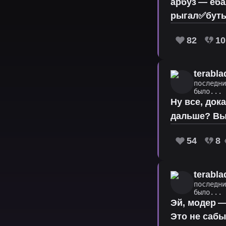
арбуз — еб
рыгал✅буты
82
10
terabla
последн
было...
Ну все, док
дальше? Вы
54
8
terabla
последн
было...
Эй, модер —
Это не сабы