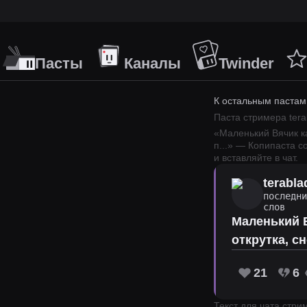
Пасты
Каналы
Twinder
К остальным пастам
Паста стримера
ter
«
Маленький Вячик ка
п
...
» — Копипаста с
и вставляйте в чат.
terabla
последн
слов
Маленький В
открутка, с
21
6
Текст для чата стр