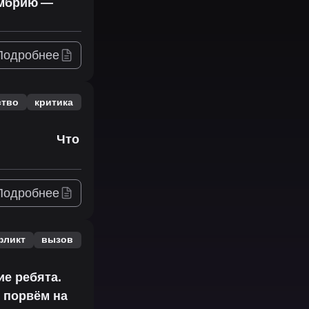
умбрию —
Подробнее
ство
критика
Что
Подробнее
фликт
вызов
ие ребята.
ь порвём на