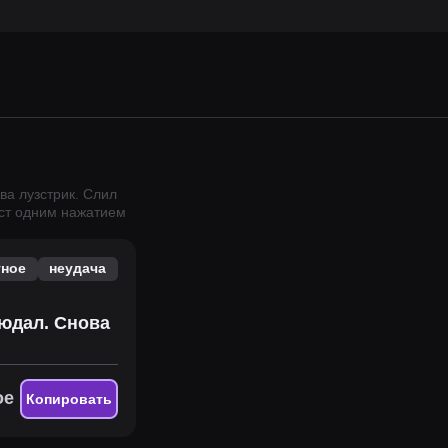
ва лузстрик. Слил
кст одним нажатием
тное
неудача
людал. Снова
ое
Копировать