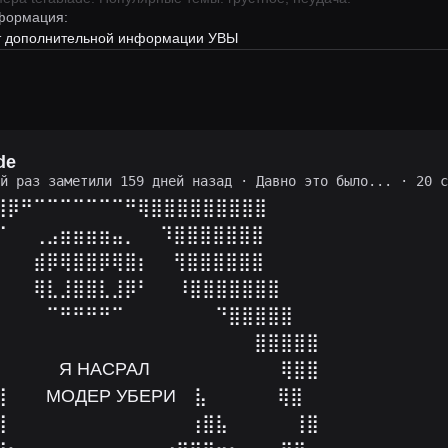
формация:
ет дополнительной информации УВЫ
de
ий раз заметили 159 дней назад
·
Давно это было...
· 20 с
⣿⡿⠛⠉⠉⠉⠉⠉⠉⠉⠛⢿⣿⣿⣿⣿⣿⣿⣿⣿⣿
⠏⠀⠀⢀⣠⣶⣶⣶⣶⣤⡀ ⠀ ⠹⣿⣿⣿⣿⣿⣿⣿
⠀⠀⠀⣾⡿⢿⣿⣿⡿⢿⣿⡆ ⠀ ⢻⣿⣿⣿⣿⣿⣿
⠀⠀⠀⢿⣇⣸⣿⣿⣇⣸⡿⠃⠀⠀⠸⣿⣿⣿⣿⣿⣿⣿
⠀⠀⠀⠀⠉⠛⠛⠛⠛⠉⠀⠀⠀⠀⠀⠀⠀⠙⣿⣿⣿⣿⣿
⠀⠀⠀⠀⠀⠀⠀⠀⠀⠀⠀⠀⠀⠀⠀⠀⠀⠀⠀⠀⣿⣿⣿⣿⣿
⠀⠀⠀⠀⠀Я НАСРАЛ⠀⠀⠀⠀⠀⠀⠀⠀⠀⠀⢿⣿⣿
⠀⠀⠀МОДЕР УБЕРИ⠀ ⣧⠀⠀⠀⠀⠀ ⢿⣿
⣿⠀⠀⠀⠀⠀⠀⠀⠀⠀⠀⠀⠀⠀⠀⢰⣿⣧⠀⠀⠀⠀⠀⢸⣿