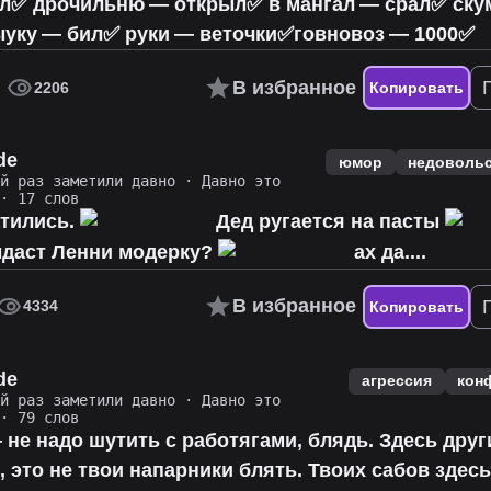
ал✅ дрочильню — открыл✅ в мангал — срал✅ ск
уку — бил✅ руки — веточки✅говновоз — 1000✅
В избранное
2206
Копировать
de
юмор
недоволь
ий раз заметили давно
·
Давно это
· 17 слов
атились.
Дед ругается на пасты
даст Ленни модерку?
ах да....
В избранное
4334
Копировать
de
агрессия
кон
ий раз заметили давно
·
Давно это
· 79 слов
 не надо шутить с работягами, блядь. Здесь друг
, это не твои напарники блять. Твоих сабов здес