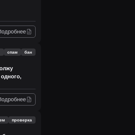
Подробнее
в
спам
бан
должу
 одного,
Подробнее
ем
проверка