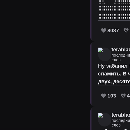
⣿⣇⠀⠀⣰⣶⣿⣿
⣿⣿⣿⣿⣿⣿⣿⣿
⣿⣿⣿⣿⣿⣿⣿⣿
8087
terabla
последн
слов
Ну забанил 
спамить. В 
двух, десят
103
4
terabla
последн
слов