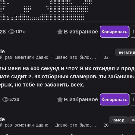
⣿⣦⣀⠀⠀⠀⠀⠀⠀⠀⠀⠀⠀⣴⣿⣿⣿⣶⣆⠀⠀⢀⣿⣿
⣿⠏⠀⠀⠀⠀⢸⣿⠇⠀⠀⠀⠹⣿⣿⣿⣿⣿⣿⣿⣿⣿⣿
⣿⣷⣦⣤⣴⣾⣿⣶⣤⣤⣴⣿⣿⣿⣿⣿⣿⣿⣿⣿⣿⣿
28
В избранное
107к
Копировать
de
негати
ий раз заметили давно
·
Давно это было...
· 32
ты меня на 600 секунд и что? Я их отсидел и про
чате сидит 2. 9к отборных спамеров, ты забанишь
ерых, но тебе не забанить всех.
В избранное
5723
Копировать
de
юмор
м
ий раз заметили давно
·
Давно это было...
· 20