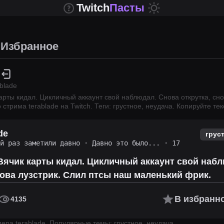
Twitch
Пасты
Избранное
ablade
рты кидал. Цикличный аккаунт свой наблюдал. Снова открутка, сно
о стрима
terablade
на Twitch.
Теги: грустное, неудача.
Копируйте те
de
грус
ий раз заметили давно
·
Давно это было...
· 17
ячик карты кидал. Цикличный аккаунт свой наб
нова лузстрик. Слил птсы наш маленький фрик.
В избранн
4135
имера
terablade
.
Популярные темы: грустное, неудача.