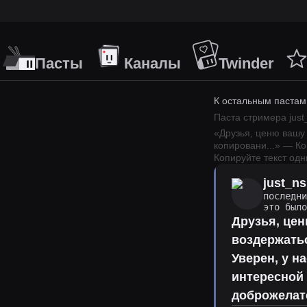
Пасты
Каналы
Twinder
К остальным пастам
Паста стримера
just
«
Друзья, ценю вашу
копировани
...
» — Ко
Копируйте текст одн
just_ns
последн
это был
Друзья, цен
воздержать
Уверен, у н
интересной 
доброжелат