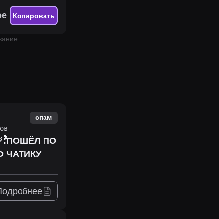
ое
Копировать
вание.
спам
ов
Подробнее