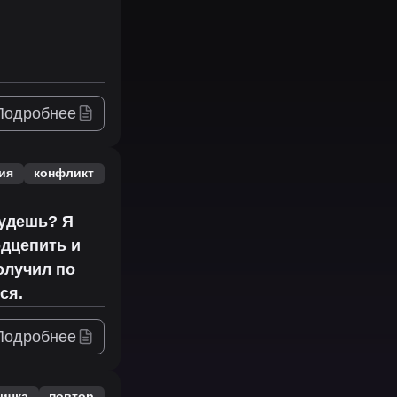
Подробнее
ия
конфликт
будешь? Я
одцепить и
олучил по
ся.
Подробнее
ичка
повтор