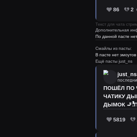
86
2
Текст для чата стр
Дополнительная ин
По данной пасте н
Смайлы из пасты:
В пасте нет эмоутов
Ещё пасты just_ns
just_ns
последн
ПОШЁЛ ПО ЧАТИКУ ДЫМОК 🚬ﱞﱞﱞﱞﱞﱞﱞﱞﱞﱞﱞﱞﱞﱞﱞﱞﱞﱞﱞﱞﱞﱞﱞﱞﱞ
ЧАТИКУ ДЫМОК 🚬ﱞﱞﱞﱞﱞﱞﱞﱞﱞﱞﱞﱞﱞﱞﱞﱞﱞﱞﱞﱞﱞﱞﱞﱞﱞﱞﱞﱞﱞﱞﱞﱞﱞ: ПОШЁЛ ПО ЧАТИКУ ДЫМОК 🚬ﱞﱞﱞﱞﱞ
5819