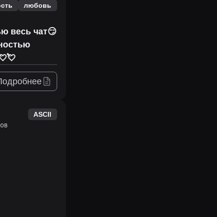
ость
любовь
ью весь чат😏
лностью
💘💘
Подробнее
ASCII
ов