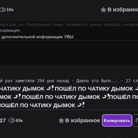
В избранн
10к
имера
just_ns
.
Популярные темы: активность, юмор, просьба, копиро
формация:
ет дополнительной информации УВЫ
ий раз заметили 294 дня назад
·
Давно это было...
· 27 сл
ﱞﱞﱞﱞﱞﱞﱞﱞ: ПОШЁЛ ПО ЧАТИКУ ДЫМОК 🚬ﱞﱞﱞﱞﱞﱞﱞﱞﱞﱞﱞﱞﱞﱞﱞﱞﱞﱞﱞﱞﱞﱞﱞﱞﱞﱞﱞﱞﱞﱞﱞﱞﱞ:ПОШЁЛ ПО
ﱞﱞﱞﱞﱞﱞﱞﱞﱞﱞﱞﱞﱞﱞﱞﱞﱞﱞﱞﱞﱞﱞﱞﱞﱞﱞﱞﱞ:ПОШЁЛ ПО ЧАТИКУ
ДЫМОК 🚬ﱞﱞﱞﱞﱞﱞﱞﱞﱞﱞﱞﱞﱞﱞﱞﱞﱞﱞﱞﱞﱞﱞﱞﱞﱞﱞﱞﱞﱞﱞﱞﱞﱞ:ПОШЁЛ ПО ЧАТИКУ ДЫМОК 🚬ﱞﱞﱞﱞﱞﱞﱞﱞﱞﱞﱞﱞﱞﱞﱞﱞﱞﱞﱞﱞﱞﱞﱞﱞﱞﱞﱞﱞﱞﱞﱞﱞﱞ:
27
В избранное
69к
Копировать