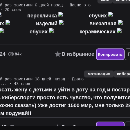
ий раз заметили 6 дней назад
·
Давно это
· 20 слов
перекличка
ебучих
их
изделий
внезапная
ебучих
керамических
24
В избранное
84к
Копировать
мотивация
кибер
ий раз заметили 18 дней назад
·
Давно
о...
· 43 слов
осать жену с детьми и уйти в доту на год и поста
 киберспорт? просто есть чувство, что получится,
ожно сказать) Уже достиг 1500 ммр, мне только 28
ам подумай!!
15
В избранное
58к
Копировать