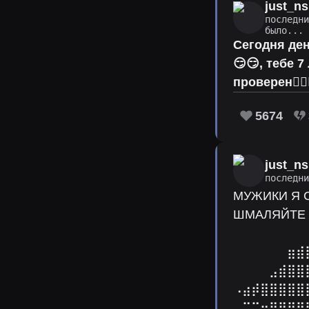
just_ns
последн
было...
Сегодня ден
😏😏, тебе 
проверен✌🏻
5674
just_ns
последн
МУЖИКИ Я 
ШМАЛЯЙТЕ 
⠀⠀⠀⠀⠀⠀⠀⠀
⠀⠀⠀⠀⠀⠀⣶⣾
⠀⠀⠀⠀⣠⣾⣿⣿
⠠⣴⡾⣿⣿⣿⣿⣿
⠀⠉⢭⣶⣿⣿⣿⣿