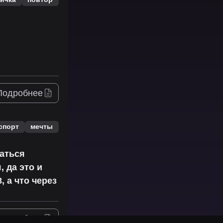
Подробнее
спорт
мечты
раться
 да это и
, а что через
Подробнее