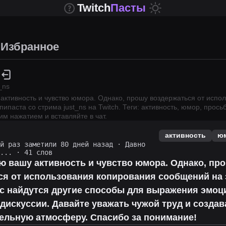
Twitch
Пасты
Избранное
_ns
 активность и чувство юмора. Однако, прошу воздержаться от испо
пипаста со стрима
just_ns
на Twitch.
Теги: активность, юмор, прось
им нажатием и вставляйте в чат.
активность
ю
ий раз заметили 80 дней назад
·
Давно
о...
· 41 слов
ю вашу активность и чувство юмора. Однако, пр
ся от использования копирования сообщений на 
ас найдутся другие способы для выражения эмоц
дискуссии. Давайте уважать чужой труд и создав
ельную атмосферу. Спасибо за понимание!