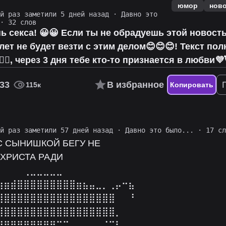
юмор
нов
ий раз заметили 5 дней назад
·
Давно это
· 32 слов
ь секса! 😀😀 Если ты не обрадуешь этой новост
7 лет не будет везти с этим делом😊😊😊! Текст по
✌🏻, через 3 дня тебе кто-то признается в любви💜
33
В избранное
115к
Копировать
ий раз заметили 57 дней назад
·
Давно это было...
· 17 сл
С СЫНИШКОЙ БЕГУ НЕ
ХРИСТА РАДИ⠀
⠀⠀⠀⠀⢀⣀⣀⣀⣀⣀⠀⠀⠀⠀⠀⠀⠀⠀⠀⠀⠀⠀
⣷⣶⣾⣿⣿⣿⣿⣿⣿⣿⣿⣿⣶⣦⣤⣀⡀⢀⡤⠒⣦⠀
⣿⣿⣿⣿⣿⣿⣿⣿⣿⣿⣿⣿⣿⣿⣿⣿⣿⣿⠀⠀⠘⠀
⣿⣿⣿⣿⣿⣿⣿⣿⣿⣿⣿⣿⣿⣿⣿⣿⣿⣿⡀⠀⠀⠀
⣿⣿⣿⣿⣿⣿⣿⣿⡟⢉⣉⣀⣠⣤⣄⣀⡈⠉⢃⠀⠀⠀