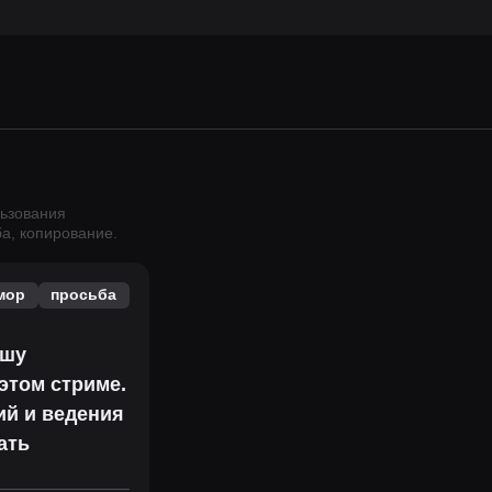
льзования
ба, копирование.
мор
просьба
ошу
этом стриме.
ий и ведения
ать