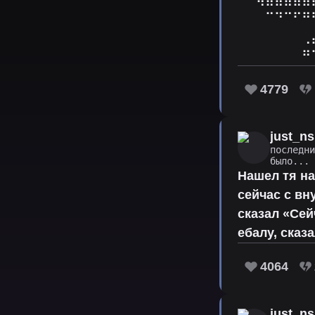
⠀⠀⠀⠉⠙⠉⠋⠛
⠀⠀⠀⠀⠀⠀⠀⢀
⠀⠀⠀⠀⠀⠀⠀⠛
4779
just_ns
последн
было...
Нашел тя н
сейчас с вн
сказал «Сей
ебалу, сказ
4064
just_ns