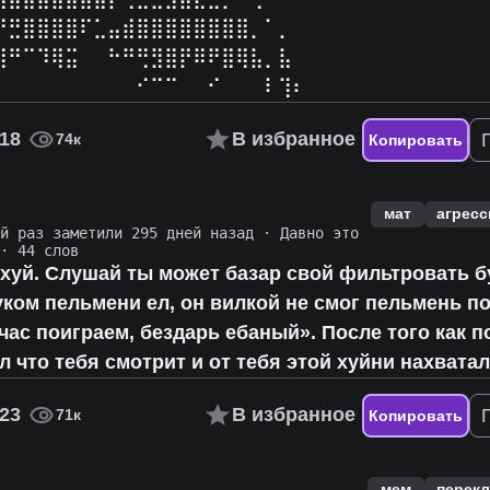
⠛⣛⣿⣿⣿⣿⠏⣁⣤⣾⣿⣿⣿⣿⣿⣿⣿⣿⡀⠁⡀⠀
⣼⠛⠉⠹⢿⣭⠀⠀⠓⠛⢛⣻⣿⡟⠿⠟⣿⢿⣧⡀⣧⠀
⠁⠀⠀⠀⠀⠀⠀⠀⠀⠀⠊⠉⠉⠀⠀⠊⠀⠀⠀⠇⢹⠆
18
В избранное
74к
Копировать
мат
агресс
ий раз заметили 295 дней назад
·
Давно это
· 44 слов
ахуй. Слушай ты может базар свой фильтровать 
уком пельмени ел, он вилкой не смог пельмень п
час поиграем, бездарь ебаный». После того как п
ал что тебя смотрит и от тебя этой хуйни нахватал
23
В избранное
71к
Копировать
мем
перекл