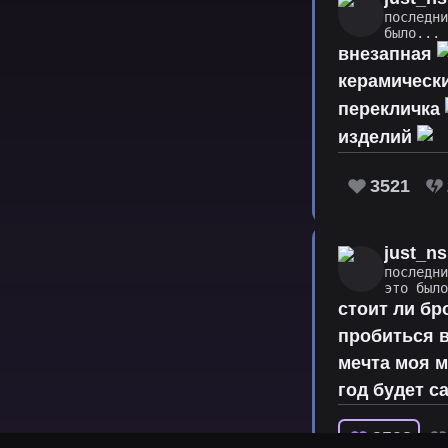
последн
было...
внезапная
керамическ
перекличка
изделий
3521
just_ns
последн
это был
стоит ли бр
пробиться в
мечта моя м
год будет с
3508