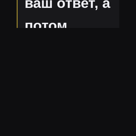
ваш ответ, а
потом
выезжает к
вам из Тулы
5
7
11к