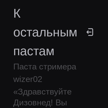
К
остальным
пастам
Паста стримера
wizer02
«
Здравствуйте
Дизовнед! Вы