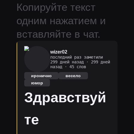
Копируйте текст
одним нажатием и
вставляйте в чат.
wizer02
последний раз заметили
299 дней назад
·
299 дней
назад
· 45 слов
иронично
весело
юмор
Здравствуй
те