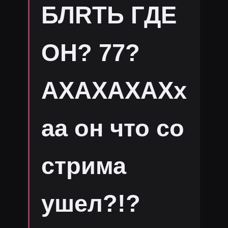
БЛRТЬ ГДЕ
ОН? 77?
АХАХАХАХх
аа он что со
стрима
ушел?!?