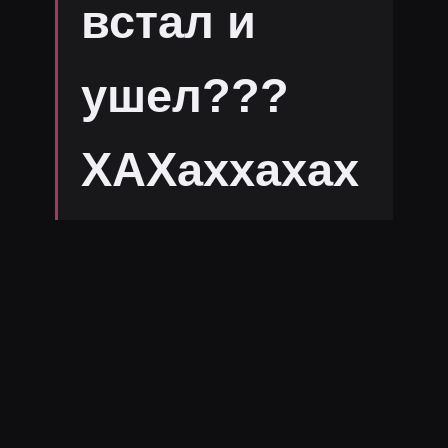
встал и
ушел???
ХАХаххахах
а Стул
стримит чи
шо?! АУУУ!