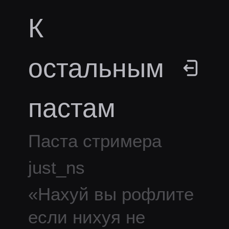
К
остальным
пастам
Паста стримера
just_ns
«
Нахуй вы рофлите
если нихуя не