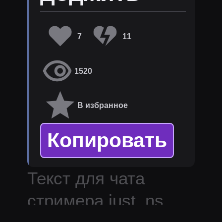
7
11
1520
В избранное
Копировать
Текст для чата
стримера
just_ns
.