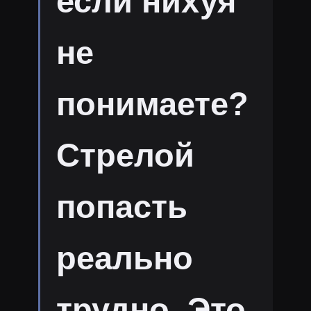
если нихуя
не
понимаете?
Стрелой
попасть
реально
трудно. Это