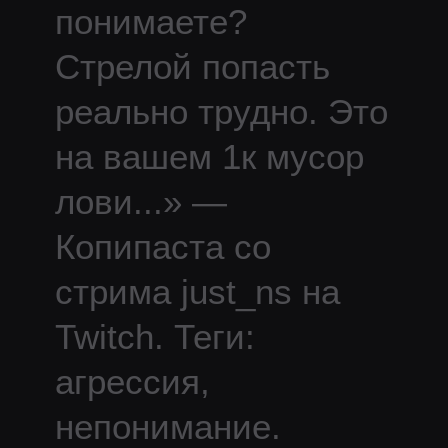
понимаете?
Стрелой попасть
реально трудно. Это
на вашем 1к мусор
лови
...
» —
Копипаста со
стрима
just_ns
на
Twitch.
Теги:
агрессия,
непонимание.