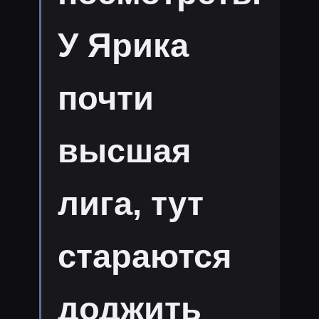
У Ярика
почти
высшая
лига, тут
стараются
доджить