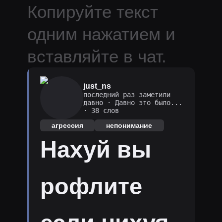
Копируйте текст
одним нажатием и
вставляйте в чат.
just_ns
последний раз заметили
давно
·
Давно это было...
· 38 слов
агрессия
непонимание
Нахуй вы
рофлите