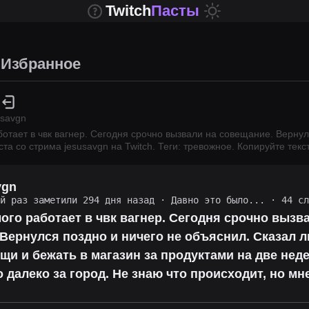
Twitch
Пасты
Избранное
usavgn
отает в чвк вагнер. Сегодня срочно вызвали на совещание. Вернул
ста со стрима
jesusavgn
на Twitch.
Теги: тревожное.
Копируйте текс
vgn
ий раз заметили 294 дня назад
·
Давно это было...
· 44 сл
ого работает в чвк вагнер. Сегодня срочно вызв
Вернулся поздно и ничего не объяснил. Сказал 
щи и бежать в магазин за продуктами на две нед
о далеко за город. Не знаю что происходит, но мн