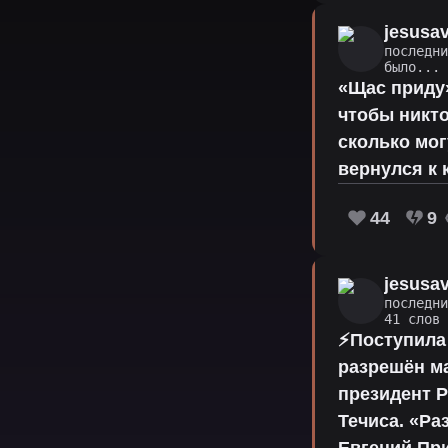
jesusa
последн
было...
«Щас приду»
чтобы никто
сколько мог
вернулся к 
44
9
jesusa
последн
41 слов
⚡Поступила
разрешëн ма
президент Р
Течиса. «Ра