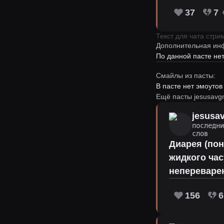
37
7
Текст для чата стр
Дополнительная ин
По данной пасте н
Смайлы из пасты:
В пасте нет эмоутов
Ещё пасты jesusavg
jesusa
последн
слов
Диарея (по
жидкого час
непереваре
156
6