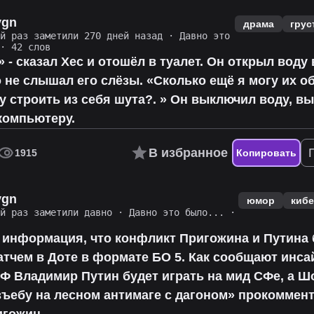
vgn
драма
грус
ий раз заметили 270 дней назад
·
Давно это
· 42 слов
 - сказал Хес и отошёл в туалет. Он открыл воду 
 не слышал его слёзы. «Сколько ещё я могу их о
у строить из себя шута?. » Он выключил воду, в
компьютеру.
В избранное
1915
Копировать
vgn
юмор
киб
ий раз заметили давно
·
Давно это было...
·
 информация, что конфликт Пригожина и Путина 
тчем в Доте в формате БО 5. Как сообщают инса
Ф Владимир Путин будет играть на мид СФе, а Ш
зъебу на лесном антимаге с дагоном» прокоммен