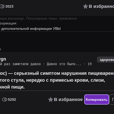
В избранн
3023
имера
jesusavgn
.
Популярные темы: тревожное.
формация:
ет дополнительной информации УВЫ
n
vgn
здоров
ий раз заметили давно
·
Давно это было...
· 19
нос) — серьезный симптом нарушения пищеварен
того стула, нередко с примесью крови, слизи,
нной пищи.
В избранное
5292
Копировать