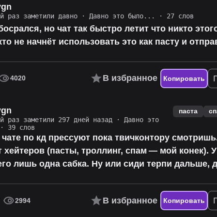
vgn
ий раз заметили давно
·
Давно это было...
· 27 слов
босрался, но чат так быстро летит что никто этого
то не начнёт использовать это как пасту и отпра
В избранное
4020
Копировать
vgn
паста
с
ий раз заметили 297 дней назад
·
Давно это
· 39 слов
 чате по кд прессуют пока твичконтору смотришь
 хейтеров (пасты, троллинг, спам — мой конек). 
его лишь одна сабка. Ну или сиди терпи дальше, д
В избранное
2994
Копировать