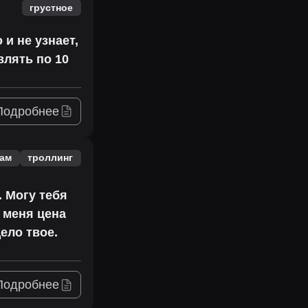
грустное
 и не узнает,
влять по 10
Подробнее
пам
троллинг
. Могу тебя
У меня цена
ело твое.
Подробнее