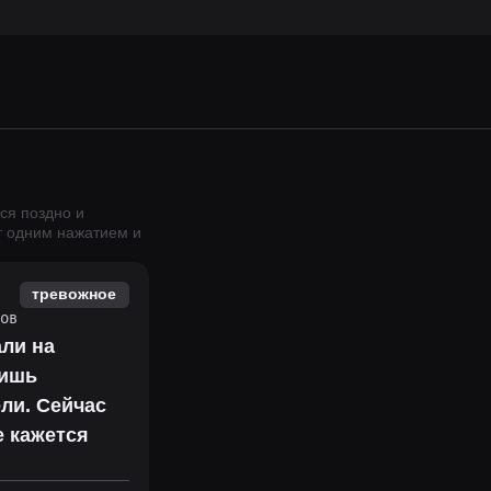
ся поздно и
т одним нажатием и
тревожное
ов
али на
лишь
ели. Сейчас
е кажется