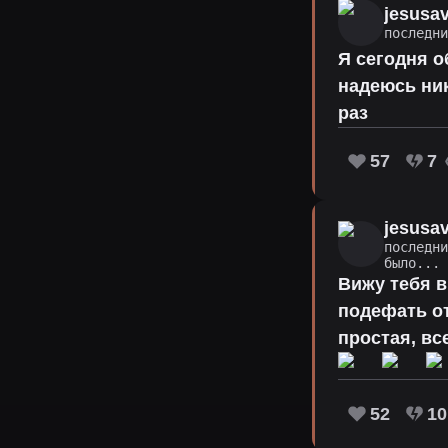
jesusa
последн
Я сегодня о
надеюсь ник
раз
57
7
jesusa
последн
было...
Вижу тебя в
подефать от
простая, вс
52
10