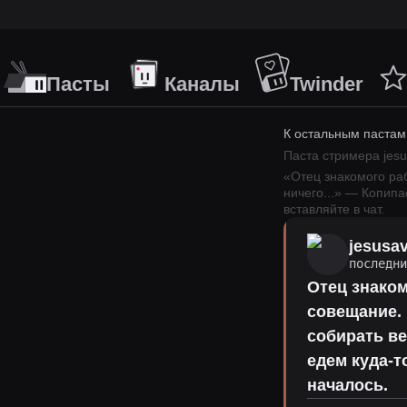
Пасты
Каналы
Twinder
К остальным пастам
Паста стримера
jes
«
Отец знакомого раб
ничего
...
» — Копипа
вставляйте в чат.
jesusa
последн
Отец знаком
совещание. 
собирать ве
едем куда-т
началось.