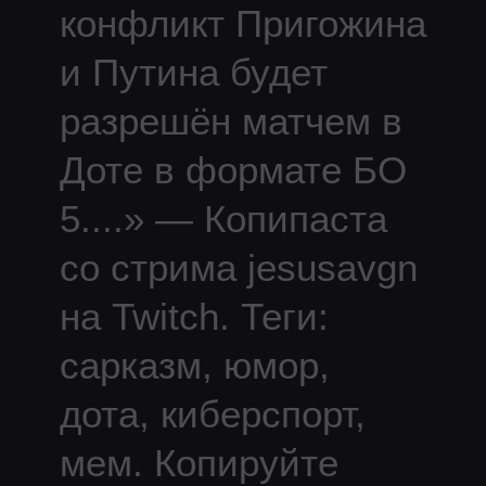
конфликт Пригожина
и Путина будет
разрешëн матчем в
Доте в формате БО
5.
...
» — Копипаста
со стрима
jesusavgn
на Twitch.
Теги:
сарказм, юмор,
дота, киберспорт,
мем.
Копируйте