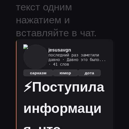
текст одним
нажатием и
вставляйте в чат.
jesusavgn
последний раз заметили
давно
·
Давно это было...
· 41 слов
сарказм
юмор
дота
⚡Поступила
информаци