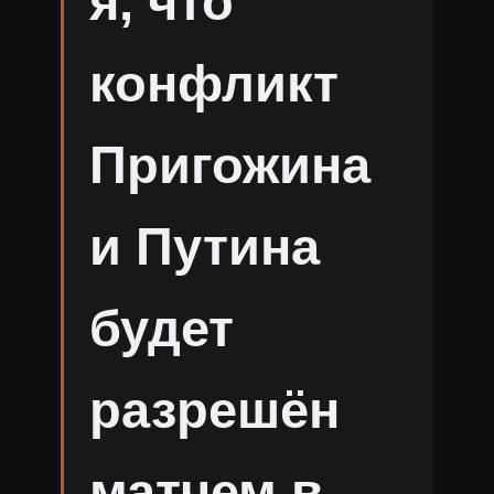
я, что
конфликт
Пригожина
и Путина
будет
разрешëн
матчем в