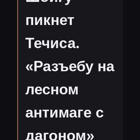
пикнет
Течиса.
«Разъебу на
лесном
антимаге с
дагоном»