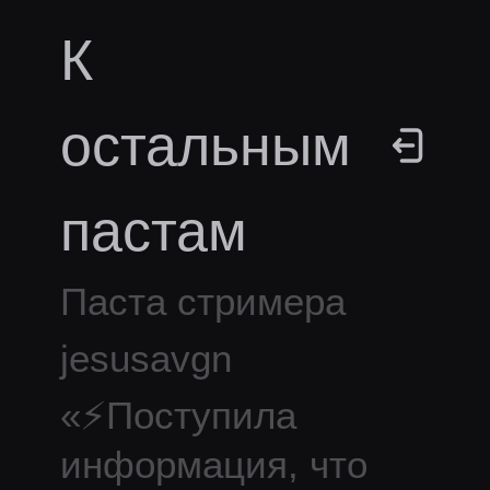
К
остальным
пастам
Паста стримера
jesusavgn
«
⚡Поступила
информация, что